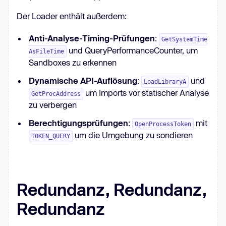
Der Loader enthält außerdem:
Anti-Analyse-Timing-Prüfungen
:
GetSystemTime
und QueryPerformanceCounter, um
AsFileTime
Sandboxes zu erkennen
Dynamische API-Auflösung
:
und
LoadLibraryA
um Imports vor statischer Analyse
GetProcAddress
zu verbergen
Berechtigungsprüfungen
:
mit
OpenProcessToken
um die Umgebung zu sondieren
TOKEN_QUERY
Redundanz, Redundanz,
Redundanz