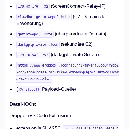
(ScreenConnect-Relay-IP)
179.43.176[.]32
(C2-Domain der
clawdbot.getintwopc[.]site
Erweiterung)
(übergeordnete Domain)
getintwopc[.]site
(sekundäre C2)
darkgptprivate[.]com
(darkgptprivate Server)
178.16.54[.]253
https://www.dropbox[.]com/scl/fi/tmwi4j86op04r9qo2
xdgh/zoomupdate.msi?rlkey=ymr9yn5p3q2w2l3uz9cg71dvm
&st=q93av9p6&dl=1
(
Payload-Quelle)
DWrite.dll
Datei-IOCs:
Dropper (VS Code Extension):
extension.js SHA256:
adbcdb613c04fd51936cb0863d2