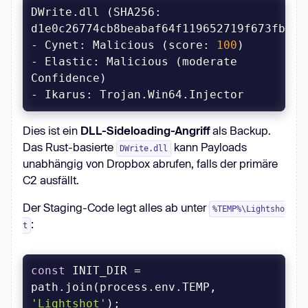
DWrite.dll (SHA256: 
- Cynet: Malicious (score: 
100
- Elastic: Malicious (moderate 
Dies ist ein
DLL-Sideloading-Angriff
als Backup.
Das Rust-basierte
kann Payloads
DWrite.dll
unabhängig von Dropbox abrufen, falls der primäre
C2 ausfällt.
Der Staging-Code legt alles ab unter
%TEMP%\Lightsho
:
t
const
 INIT_DIR = 
path.join(process.env.TEMP, 
'Lightshot'
);