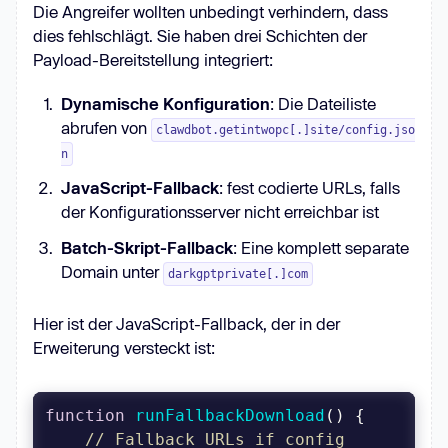
Die Angreifer wollten unbedingt verhindern, dass
dies fehlschlägt. Sie haben drei Schichten der
Payload-Bereitstellung integriert:
Dynamische Konfiguration
: Die Dateiliste
abrufen von
clawdbot.getintwopc[.]site/config.jso
n
JavaScript-Fallback
: fest codierte URLs, falls
der Konfigurationsserver nicht erreichbar ist
Batch-Skript-Fallback
: Eine komplett separate
Domain unter
darkgptprivate[.]com
Hier ist der JavaScript-Fallback, der in der
Erweiterung versteckt ist:
function
runFallbackDownload
(
) 
// Fallback URLs if config 