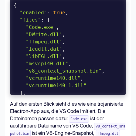
"enabled"
: 
true
"files"
"Code.exe"
"DWrite.dll"
"ffmpeg.dll"
"icudtl.dat"
"libEGL.dll"
"msvcp140.dll"
"v8_context_snapshot.bin"
"vcruntime140.dll"
"vcruntime140_1.dll"
"version"
: 
"1.0"
Auf den ersten Blick sieht dies wie eine trojanisierte
Electron-App aus, die VS Code imitiert. Die
Dateinamen passen dazu:
ist der
Code.exe
ausführbare Dateiname von VS Code,
v8_context_sna
ist ein V8-Engine-Snapshot,
pshot.bin
ffmpeg.dll