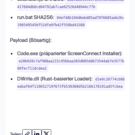
417604db0cd04792ab7cae02526d48944c77b
run.bat SHA256:
04ef48b104d6ebd05ad70f6685ade26c
1905495456f52dfe0fb42f550bd43388
Payload (Bösartig):
Code.exe (präparierter ScreenConnect Installer):
e20b920c7af988aa215c95bbaa365d005dd673544ab7e3577b
60fecf11dcdea2
DWrite.dll (Rust-basierter Loader):
d1e0c26774cb8b
eabaf64f119652719f673fb530368d5b2166178191ad5fcbea
Teilen: