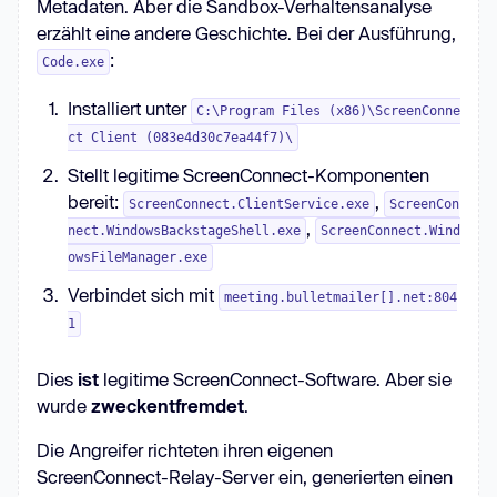
Metadaten. Aber die Sandbox-Verhaltensanalyse
erzählt eine andere Geschichte. Bei der Ausführung,
:
Code.exe
Installiert unter
C:\Program Files (x86)\ScreenConne
ct Client (083e4d30c7ea44f7)\
Stellt legitime ScreenConnect-Komponenten
bereit:
,
ScreenConnect.ClientService.exe
ScreenCon
,
nect.WindowsBackstageShell.exe
ScreenConnect.Wind
owsFileManager.exe
Verbindet sich mit
meeting.bulletmailer[].net:804
1
Dies
ist
legitime ScreenConnect-Software. Aber sie
wurde
zweckentfremdet
.
Die Angreifer richteten ihren eigenen
ScreenConnect-Relay-Server ein, generierten einen