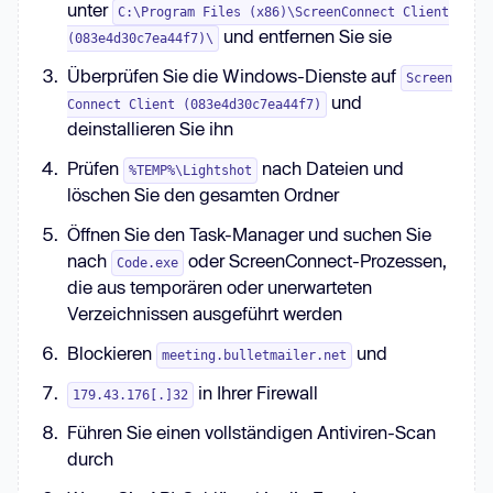
unter
C:\Program Files (x86)\ScreenConnect Client
und entfernen Sie sie
(083e4d30c7ea44f7)\
Überprüfen Sie die Windows-Dienste auf
Screen
und
Connect Client (083e4d30c7ea44f7)
deinstallieren Sie ihn
Prüfen
nach Dateien und
%TEMP%\Lightshot
löschen Sie den gesamten Ordner
Öffnen Sie den Task-Manager und suchen Sie
nach
oder ScreenConnect-Prozessen,
Code.exe
die aus temporären oder unerwarteten
Verzeichnissen ausgeführt werden
Blockieren
und
meeting.bulletmailer.net
in Ihrer Firewall
179.43.176[.]32
Führen Sie einen vollständigen Antiviren-Scan
durch