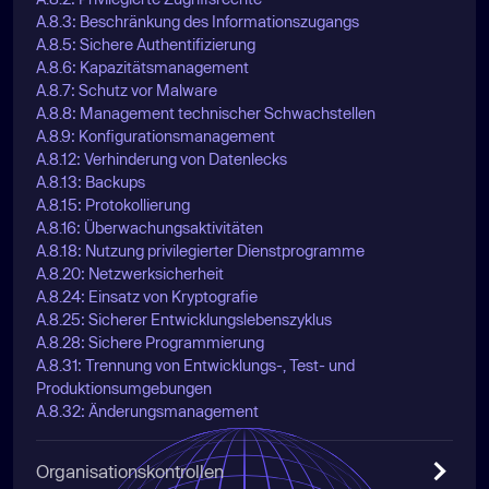
A.8.3: Beschränkung des Informationszugangs
A.8.5: Sichere Authentifizierung
A.8.6: Kapazitätsmanagement
A.8.7: Schutz vor Malware
A.8.8: Management technischer Schwachstellen
A.8.9: Konfigurationsmanagement
A.8.12: Verhinderung von Datenlecks
A.8.13: Backups
A.8.15: Protokollierung
A.8.16: Überwachungsaktivitäten
A.8.18: Nutzung privilegierter Dienstprogramme
A.8.20: Netzwerksicherheit
A.8.24: Einsatz von Kryptografie
A.8.25: Sicherer Entwicklungslebenszyklus
A.8.28: Sichere Programmierung
A.8.31: Trennung von Entwicklungs-, Test- und
Produktionsumgebungen
A.8.32: Änderungsmanagement
Organisationskontrollen