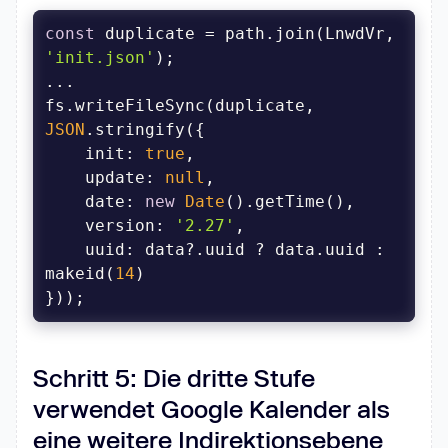
const
 duplicate = path.join(LnwdVr, 
'init.json'
fs.writeFileSync(duplicate, 
JSON
init
: 
true
update
: 
null
date
: 
new
Date
version
: 
'2.27'
uuid
: data?.uuid ? data.uuid : 
makeid(
14
}));
Schritt 5: Die dritte Stufe
verwendet Google Kalender als
eine weitere Indirektionsebene