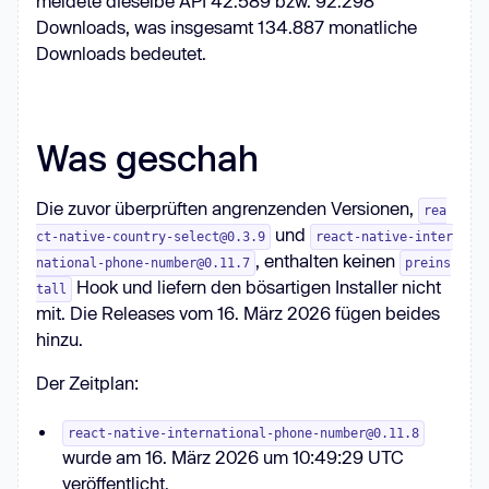
meldete dieselbe API 42.589 bzw. 92.298
Downloads, was insgesamt 134.887 monatliche
Downloads bedeutet.
Was geschah
Die zuvor überprüften angrenzenden Versionen,
rea
und
ct-native-country-select@0.3.9
react-native-inter
, enthalten keinen
national-phone-number@0.11.7
preins
Hook und liefern den bösartigen Installer nicht
tall
mit. Die Releases vom 16. März 2026 fügen beides
hinzu.
Der Zeitplan:
react-native-international-phone-number@0.11.8
wurde am 16. März 2026 um 10:49:29 UTC
veröffentlicht.