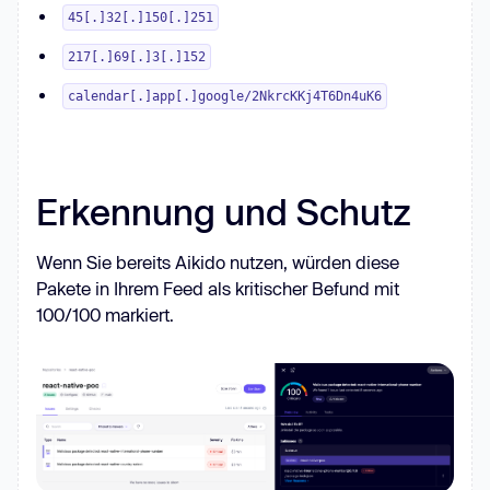
45[.]32[.]150[.]251
217[.]69[.]3[.]152
calendar[.]app[.]google/2NkrcKKj4T6Dn4uK6
Erkennung und Schutz
Wenn Sie bereits Aikido nutzen, würden diese
Pakete in Ihrem Feed als kritischer Befund mit
100/100 markiert.