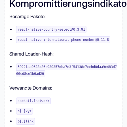
Kompromittierungsindikato
Bösartige Pakete:
react-native-country-select@0.3.91
react-native-international-phone-number@0.11.8
Shared Loader-Hash:
59221aa9623d86c930357dba7e3f54138c7ccbd0daa9c483d7
66cd8ce1b6ad26
Verwandte Domains:
socket[.]network
n[.]xyz
p[.]link