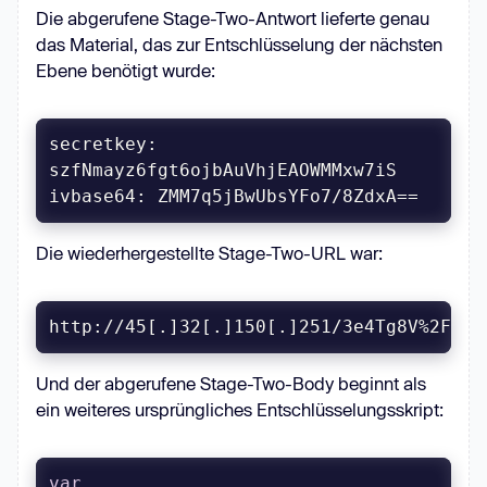
Die abgerufene Stage-Two-Antwort lieferte genau
das Material, das zur Entschlüsselung der nächsten
Ebene benötigt wurde:
secretkey: 
ivbase64: ZMM7q5jBwUbsYFo7/8ZdxA==
Die wiederhergestellte Stage-Two-URL war:
http://45[.]32[.]150[.]251/3e4Tg8V%2F8aC
Und der abgerufene Stage-Two-Body beginnt als
ein weiteres ursprüngliches Entschlüsselungsskript:
var