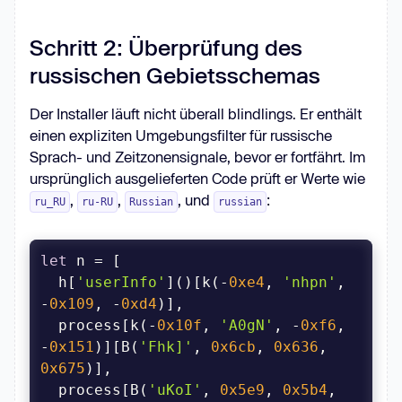
Schritt 2: Überprüfung des
russischen Gebietsschemas
Der Installer läuft nicht überall blindlings. Er enthält
einen expliziten Umgebungsfilter für russische
Sprach- und Zeitzonensignale, bevor er fortfährt. Im
ursprünglich ausgelieferten Code prüft er Werte wie
,
,
, und
:
ru_RU
ru-RU
Russian
russian
let
  h[
'userInfo'
]()[k(-
0xe4
, 
'nhpn'
, 
-
0x109
, -
0xd4
  process[k(-
0x10f
, 
'A0gN'
, -
0xf6
, 
-
0x151
)][B(
'Fhk]'
, 
0x6cb
, 
0x636
, 
0x675
  process[B(
'uKoI'
, 
0x5e9
, 
0x5b4
, 