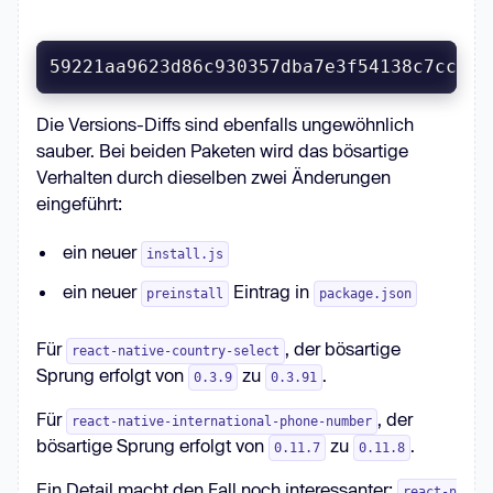
59221aa9623d86c930357dba7e3f54138c7ccbd0
Die Versions-Diffs sind ebenfalls ungewöhnlich
sauber. Bei beiden Paketen wird das bösartige
Verhalten durch dieselben zwei Änderungen
eingeführt:
ein neuer
install.js
ein neuer
Eintrag in
preinstall
package.json
Für
, der bösartige
react-native-country-select
Sprung erfolgt von
zu
.
0.3.9
0.3.91
Für
, der
react-native-international-phone-number
bösartige Sprung erfolgt von
zu
.
0.11.7
0.11.8
Ein Detail macht den Fall noch interessanter:
react-n