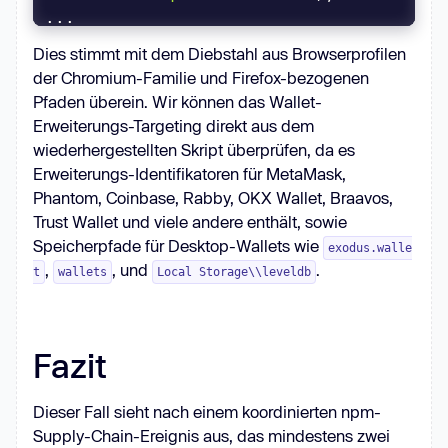
if
 (file.name.includes(
"Local 
Dies stimmt mit dem Diebstahl aus Browserprofilen
Extension Settings"
) && depth < 
3
) 
der Chromium-Familie und Firefox-bezogenen
Pfaden überein. Wir können das Wallet-
Erweiterungs-Targeting direkt aus dem
}
wiederhergestellten Skript überprüfen, da es
Erweiterungs-Identifikatoren für MetaMask,
Phantom, Coinbase, Rabby, OKX Wallet, Braavos,
Trust Wallet und viele andere enthält, sowie
Speicherpfade für Desktop-Wallets wie
exodus.walle
,
, und
.
t
wallets
Local Storage\\leveldb
Fazit
Dieser Fall sieht nach einem koordinierten npm-
Supply-Chain-Ereignis aus, das mindestens zwei