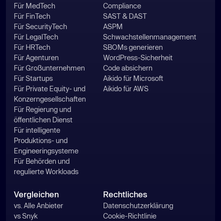
Für MedTech
Compliance
Für FinTech
SAST & DAST
Für SecurityTech
ASPM
Für LegalTech
Schwachstellenmanagement
Für HRTech
SBOMs generieren
Für Agenturen
WordPress-Sicherheit
Für Großunternehmen
Code absichern
Für Startups
Aikido für Microsoft
Für Private Equity- und
Aikido für AWS
Konzerngesellschaften
Für Regierung und
öffentlichen Dienst
Für intelligente
Produktions- und
Engineeringsysteme
Für Behörden und
regulierte Workloads
Vergleichen
Rechtliches
vs. Alle Anbieter
Datenschutzerklärung
vs Snyk
Cookie-Richtlinie