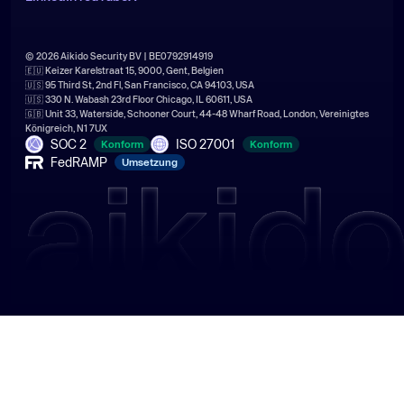
© 2026 Aikido Security BV | BE0792914919
🇪🇺 Keizer Karelstraat 15, 9000, Gent, Belgien
🇺🇸 95 Third St, 2nd Fl, San Francisco, CA 94103, USA
🇺🇸 330 N. Wabash 23rd Floor Chicago, IL 60611, USA
🇬🇧 Unit 33, Waterside, Schooner Court, 44-48 Wharf Road, London, Vereinigtes
Königreich, N1 7UX
SOC 2
ISO 27001
Konform
Konform
FedRAMP
Umsetzung