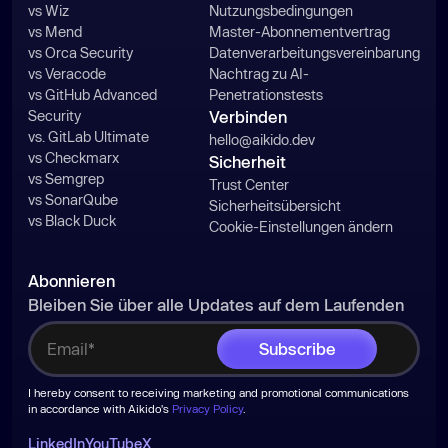
vs Wiz
Nutzungsbedingungen
vs Mend
Master-Abonnementvertrag
vs Orca Security
Datenverarbeitungsvereinbarung
vs Veracode
Nachtrag zu AI-
vs GitHub Advanced
Penetrationstests
Security
Verbinden
vs. GitLab Ultimate
hello@aikido.dev
vs Checkmarx
Sicherheit
vs Semgrep
Trust Center
vs SonarQube
Sicherheitsübersicht
vs Black Duck
Cookie-Einstellungen ändern
Abonnieren
Bleiben Sie über alle Updates auf dem Laufenden
I hereby consent to receiving marketing and promotional communications
in accordance with Aikido's
Privacy Policy
.
LinkedIn
YouTube
X