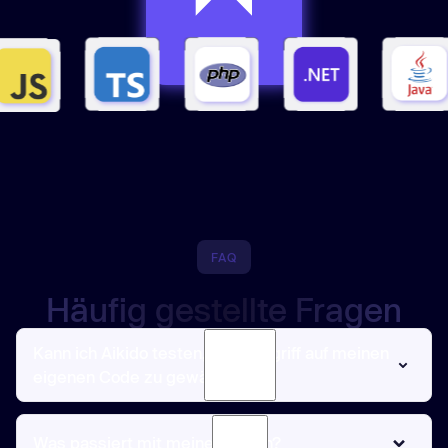
FAQ
Häufig gestellte Fragen
Kann ich Aikido testen, ohne Zugriff auf meinen
eigenen Code zu gewähren?
Ja. Sie können ein echtes Repo (schreibgeschützter Zugriff)
verbinden oder unser öffentliches Demo-Projekt nutzen, um
Was passiert mit meinen Daten?