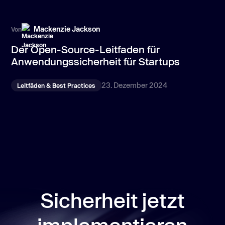
Mackenzie Jackson
Von
Vo
Der Open-Source-Leitfaden für
W
Anwendungssicherheit für Startups
S
u
23. Dezember 2024
Leitfäden & Best Practices
Sicherheit jetzt