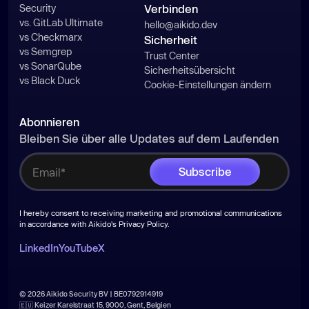
Security
Verbinden
vs. GitLab Ultimate
hello@aikido.dev
vs Checkmarx
Sicherheit
vs Semgrep
Trust Center
vs SonarQube
Sicherheitsübersicht
vs Black Duck
Cookie-Einstellungen ändern
Abonnieren
Bleiben Sie über alle Updates auf dem Laufenden
I hereby consent to receiving marketing and promotional communications
in accordance with Aikido's
Privacy Policy
.
LinkedIn
YouTube
X
© 2026 Aikido Security BV | BE0792914919
🇪🇺 Keizer Karelstraat 15, 9000, Gent, Belgien