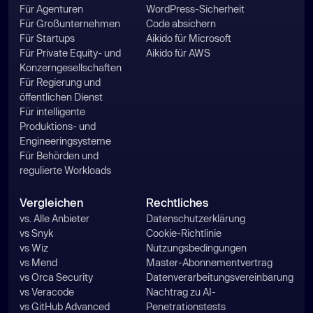
Für Agenturen
WordPress-Sicherheit
Für Großunternehmen
Code absichern
Für Startups
Aikido für Microsoft
Für Private Equity- und
Aikido für AWS
Konzerngesellschaften
Für Regierung und
öffentlichen Dienst
Für intelligente
Produktions- und
Engineeringsysteme
Für Behörden und
regulierte Workloads
Vergleichen
Rechtliches
vs. Alle Anbieter
Datenschutzerklärung
vs Snyk
Cookie-Richtlinie
vs Wiz
Nutzungsbedingungen
vs Mend
Master-Abonnementvertrag
vs Orca Security
Datenverarbeitungsvereinbarung
vs Veracode
Nachtrag zu AI-
vs GitHub Advanced
Penetrationstests