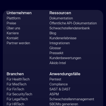
Unternehmen
Ressourcen
Plattform
Dokumentation
Preise
Öffentliche API-Dokumentation
Über uns
Schwachstellendatenbank
Karriere
Blog
Kontakt
Kundenerlebnisse
Partner werden
Integrationen
Glossar
Pressekit
Kundenbewertungen
Aikido Intel
Branchen
Anwendungsfälle
Für HealthTech
Pentest
Für MedTech
Compliance
Für FinTech
SAST & DAST
Für SecurityTech
ASPM
Für LegalTech
Schwachstellenmanagement
Für HRTech
SBOMs generieren