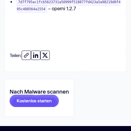
7d7f795ac1fcb5623731a50999f518877fd423a5a98219d0f4
– operni 1.2.7
95c488564a1554
Teilen:
Nach Malware scannen
Kostenlos starten