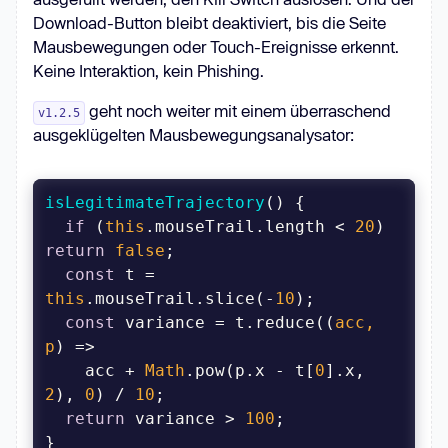
Download-Button bleibt deaktiviert, bis die Seite
Mausbewegungen oder Touch-Ereignisse erkennt.
Keine Interaktion, kein Phishing.
geht noch weiter mit einem überraschend
v1.2.5
ausgeklügelten Mausbewegungsanalysator:
isLegitimateTrajectory
(
)
if
 (
this
.mouseTrail.length < 
20
) 
return
false
const
 t = 
this
.mouseTrail.slice(-
10
const
 variance = t.reduce(
(
acc, 
p
) =>
    acc + 
Math
.pow(p.x - t[
0
].x, 
2
), 
0
) / 
10
return
 variance > 
100