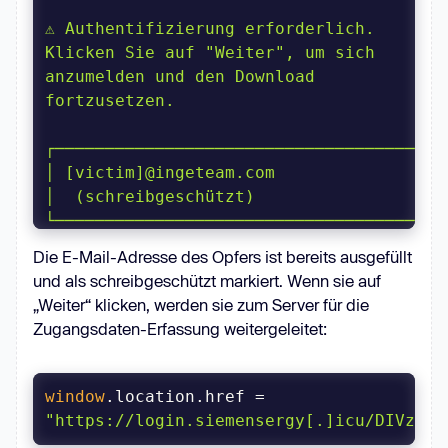
⚠ Authentifizierung erforderlich. 
Klicken Sie auf "Weiter", um sich 
anzumelden und den Download 
fortzusetzen.
│ [victim]@ingeteam.com                  
│  (schreibgeschützt)
Die E-Mail-Adresse des Opfers ist bereits ausgefüllt
und als schreibgeschützt markiert. Wenn sie auf
Können
 Sie nicht auf Ihr Konto 
„Weiter“ klicken, werden sie zum Server für die
Zugangsdaten-Erfassung weitergeleitet:
                              [ 
window
.location.href = 
"https://login.siemensergy[.]icu/DIVzTaS