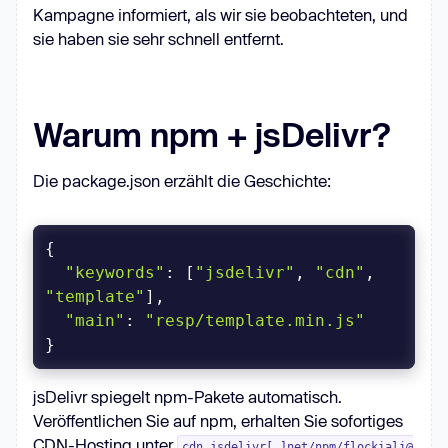
Kampagne informiert, als wir sie beobachteten, und
sie haben sie sehr schnell entfernt.
Warum npm + jsDelivr?
Die package.json erzählt die Geschichte:
"keywords"
: [
"jsdelivr"
, 
"cdn"
, 
"template"
"main"
: 
"resp/template.min.js"
jsDelivr spiegelt npm-Pakete automatisch.
Veröffentlichen Sie auf npm, erhalten Sie sofortiges
CDN-Hosting unter
cdn.jsdelivr[.]net/npm/flockiali@