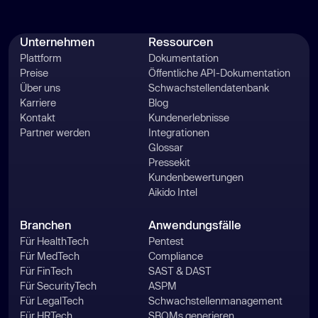
Unternehmen
Ressourcen
Plattform
Dokumentation
Preise
Öffentliche API-Dokumentation
Über uns
Schwachstellendatenbank
Karriere
Blog
Kontakt
Kundenerlebnisse
Partner werden
Integrationen
Glossar
Pressekit
Kundenbewertungen
Aikido Intel
Branchen
Anwendungsfälle
Für HealthTech
Pentest
Für MedTech
Compliance
Für FinTech
SAST & DAST
Für SecurityTech
ASPM
Für LegalTech
Schwachstellenmanagement
Für HRTech
SBOMs generieren