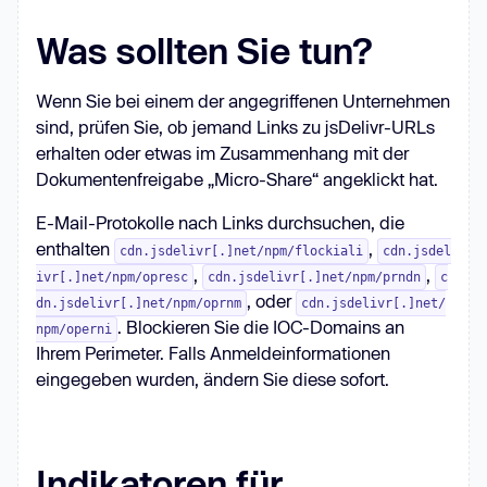
Was sollten Sie tun?
Wenn Sie bei einem der angegriffenen Unternehmen
sind, prüfen Sie, ob jemand Links zu jsDelivr-URLs
erhalten oder etwas im Zusammenhang mit der
Dokumentenfreigabe „Micro-Share“ angeklickt hat.
E-Mail-Protokolle nach Links durchsuchen, die
enthalten
,
cdn.jsdelivr[.]net/npm/flockiali
cdn.jsdel
,
,
ivr[.]net/npm/opresc
cdn.jsdelivr[.]net/npm/prndn
c
, oder
dn.jsdelivr[.]net/npm/oprnm
cdn.jsdelivr[.]net/
. Blockieren Sie die IOC-Domains an
npm/operni
Ihrem Perimeter. Falls Anmeldeinformationen
eingegeben wurden, ändern Sie diese sofort.
Indikatoren für