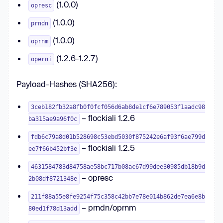
(1.0.0)
opresc
(1.0.0)
prndn
(1.0.0)
oprnm
(1.2.6-1.2.7)
operni
Payload-Hashes (SHA256):
3ceb182fb32a8fb0f0fcf056d6ab8de1cf6e789053f1aadc98
– flockiali 1.2.6
ba315ae9a96f0c
fdb6c79a8d01b528698c53ebd5030f875242e6af93f6ae799d
– flockiali 1.2.5
ee7f66b452bf3e
4631584783d84758ae58bc717b08ac67d99dee30985db18b9d
– opresc
2b08df8721348e
211f88a55e8fe9254f75c358c42bb7e78e014b862de7ea6e8b
– prndn/oprnm
80ed1f78d13add