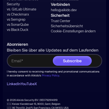
Security
Verbinden
vs. GitLab Ultimate
hello@aikido.dev
vs Checkmarx
Sicherheit
vs Semgrep
Trust Center
vs SonarQube
Sicherheitsübersicht
vs Black Duck
Cookie-Einstellungen ändern
Abonnieren
Bleiben Sie über alle Updates auf dem Laufenden
I hereby consent to receiving marketing and promotional communications
in accordance with Aikido's
Privacy Policy
.
LinkedIn
YouTube
X
© 2026 Aikido Security BV | BE0792914919
🇪🇺 Keizer Karelstraat 15, 9000, Gent, Belgien
🇺🇸 95 Third St, 2nd Fl, San Francisco, CA 94103, USA