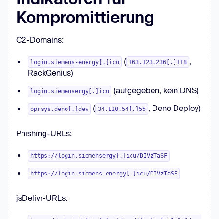
Kompromittierung
C2-Domains:
(
,
login.siemens-energy[.]icu
163.123.236[.]118
RackGenius)
(aufgegeben, kein DNS)
login.siemensergy[.]icu
(
, Deno Deploy)
oprsys.deno[.]dev
34.120.54[.]55
Phishing-URLs:
https://login.siemensergy[.]icu/DIVzTaSF
https://login.siemens-energy[.]icu/DIVzTaSF
jsDelivr-URLs: