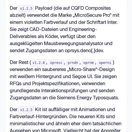
Der
Payload (die auf CQFD Composites
v1.2.5
abzielt) verwendet die Marke „MicroSecure Pro“ mit
einem violetten Farbverlauf und der Schriftart Inter.
Sie zeigt CAD-Dateien und Engineering-
Deliverables als Köder, verfügt über den
ausgeklügelten Mausbewegungsanalysator und
sendet Zugangsdaten an oprsys.deno[.]dev.
Der Rest (
,
,
,
,
)
v1.2.6
opresc
prndn
oprnm
operni
verwenden ein saubereres „Micro-Share“-Design
mit weißem Hintergrund und Segoe UI. Sie zeigen
RFQs und Projektspezifikationen, verwenden
grundlegende Interaktionsprüfungen und senden
Zugangsdaten an die Siemens Energy Typosquats.
Der
Kit ist auffälliger mit Animationen und
v1.2.5
Farbverlauf-Hintergründen. Die neueren Kits sind
minimalistischer und ähneln eher dem tatsächlichen
Aussehen von Microsoft. Vielleicht hat der Angreifer