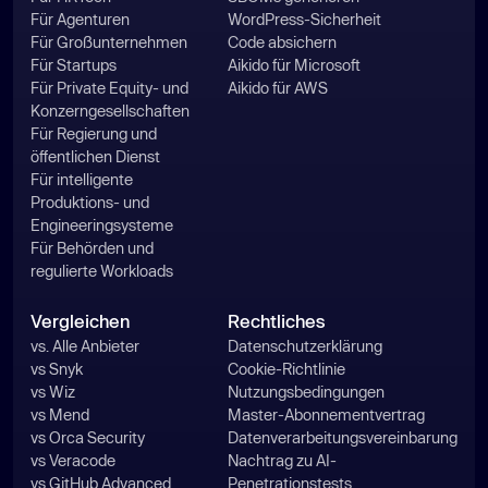
Für Agenturen
WordPress-Sicherheit
Für Großunternehmen
Code absichern
Für Startups
Aikido für Microsoft
Für Private Equity- und
Aikido für AWS
Konzerngesellschaften
Für Regierung und
öffentlichen Dienst
Für intelligente
Produktions- und
Engineeringsysteme
Für Behörden und
regulierte Workloads
Vergleichen
Rechtliches
vs. Alle Anbieter
Datenschutzerklärung
vs Snyk
Cookie-Richtlinie
vs Wiz
Nutzungsbedingungen
vs Mend
Master-Abonnementvertrag
vs Orca Security
Datenverarbeitungsvereinbarung
vs Veracode
Nachtrag zu AI-
vs GitHub Advanced
Penetrationstests