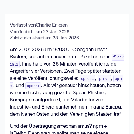
Verfasst von
Charlie Eriksen
Veröffentlicht am:
23. Jan. 2026
Zuletzt aktualisiert am:
28. Jan. 2026
Am 20.01.2026 um 18:03 UTC begann unser
System, uns auf ein neues npm-Paket namens
flock
. Innerhalb von 26 Minuten veröffentlichte der
iali
Angreifer vier Versionen. Zwei Tage später starteten
sie eine Veröffentlichungswelle:
,
,
opresc
prndn
oprn
, und
. Als wir genauer hinschauten, hatten
m
operni
wir eine hochgradig gezielte Spear-Phishing-
Kampagne aufgedeckt, die Mitarbeiter von
Industrie- und Energieunternehmen in ganz Europa,
dem Nahen Osten und den Vereinigten Staaten traf.
Und der Übertragungsmechanismus? npm +
jsDelivr. Denn warum sollte man seine eigene