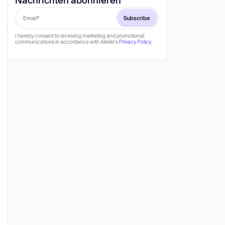
fahren
I hereby consent to receiving marketing and promotional
communications in accordance with Aikido's
Privacy Policy
.