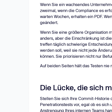
Wenn Sie ein wachsendes Unternehmen 
Clouds
Compliance
Neu: Aikido-Penetrationstests, die Menschen übertreffen.
zweimal, wenn die Compliance es erfor
ikido-Penetrationstests, die Menschen übertreffen.
e
Git-Systeme
Messengers
W
warten Wochen, erhalten ein PDF. Wenn 
geändert.
Wenn Sie eine größere Organisation mi
anders, aber die Einschränkung ist dies
treffen täglich schwierige Entscheid
werden soll, weil sie nicht jede Ände
können. Sie priorisieren nicht nur Bef
Auf beiden Seiten hält das Testen nie 
Die Lücke, die sich 
Stellen Sie sich Ihre Commit-Historie d
Penetrationstests vor, egal ob es sic
Anstrengung Ihres internen Teams han