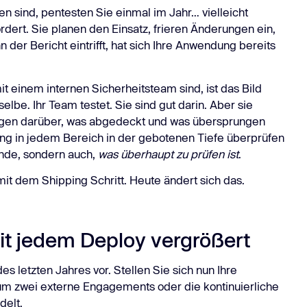
sind, pentesten Sie einmal im Jahr… vielleicht
Task Managers
Mehr er
dert. Sie planen den Einsatz, frieren Änderungen ein,
Mehr erfahren
eitere Integrationen
der Bericht eintrifft, hat sich Ihre Anwendung bereits
t einem internen Sicherheitsteam sind, ist das Bild
elbe. Ihr Team testet. Sie sind gut darin. Aber sie
ungen darüber, was abgedeckt und was übersprungen
rung in jedem Bereich in der gebotenen Tiefe überprüfen
unde, sondern auch,
was überhaupt zu prüfen ist
.
mit dem Shipping Schritt. Heute ändert sich das.
mit jedem Deploy vergrößert
es letzten Jahres vor. Stellen Sie sich nun Ihre
h um zwei externe Engagements oder die kontinuierliche
delt.