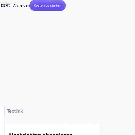
DE
Anmelden
Kostenlos starten
Ohne Kreditkarte
EN
FR
JP
z und
PT
.
ES
Textlink
Nachrichten abonnieren