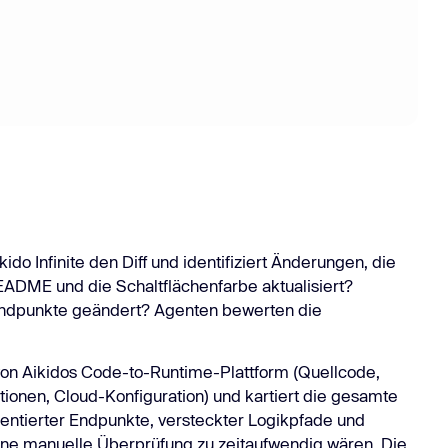
do Infinite den Diff und identifiziert Änderungen, die
README und die Schaltflächenfarbe aktualisiert?
Endpunkte geändert? Agenten bewerten die
t von Aikidos Code-to-Runtime-Plattform (Quellcode,
ionen, Cloud-Konfiguration) und kartiert die gesamte
mentierter Endpunkte, versteckter Logikpfade und
eine manuelle Überprüfung zu zeitaufwendig wären. Die