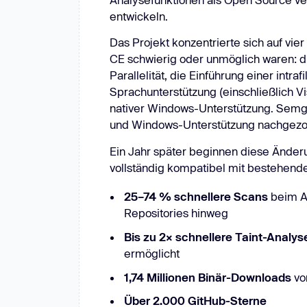
Clouds
Compliance
Neu: Aikido-Penetrationstests, die Menschen übertreffen.
entwickeln.
ikido-Penetrationstests, die Menschen übertreffen.
e
Git-Systeme
Messengers
W
Das Projekt konzentrierte sich auf vi
CE schwierig oder unmöglich waren: 
Parallelität, die Einführung einer intr
Sprachunterstützung (einschließlich Vi
nativer Windows-Unterstützung. Semg
und Windows-Unterstützung nachgezoge
Ein Jahr später beginnen diese Änder
vollständig kompatibel mit bestehend
25–74 % schnellere Scans
beim Au
Repositories hinweg
Bis zu 2× schnellere Taint-Analys
ermöglicht
1,74 Millionen Binär-Downloads
vo
Über 2.000 GitHub-Sterne