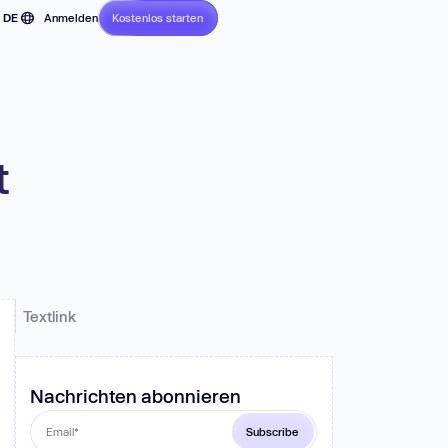
DE
Anmelden
Kostenlos starten
Ohne Kreditkarte
EN
FR
t
JP
z und
PT
.
ES
Textlink
Nachrichten abonnieren