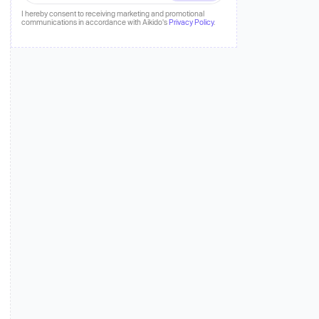
fahren
I hereby consent to receiving marketing and promotional
communications in accordance with Aikido's
Privacy Policy
.