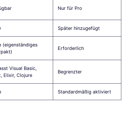
ügbar
Nur für Pro
v
Später hinzugefügt
e (eigenständiges
Erforderlich
rpakt)
sst Visual Basic,
Begrenzter
 Elixir, Clojure
e
Standardmäßig aktiviert