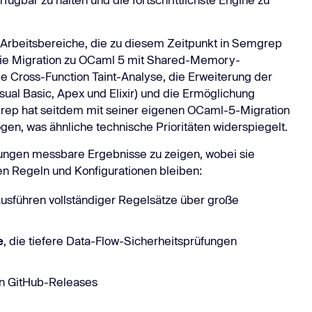
Task Managers
Mehr er
Mehr erfahren
eitere Integrationen
er Arbeitsbereiche, die zu diesem Zeitpunkt in Semgrep
die Migration zu OCaml 5 mit Shared-Memory-
afile Cross-Function Taint-Analyse, die Erweiterung der
sual Basic, Apex und Elixir) und die Ermöglichung
rep hat seitdem mit seiner eigenen OCaml-5-Migration
n, was ähnliche technische Prioritäten widerspiegelt.
ungen messbare Ergebnisse zu zeigen, wobei sie
en Regeln und Konfigurationen bleiben:
sführen vollständiger Regelsätze über große
e
, die tiefere Data-Flow-Sicherheitsprüfungen
n GitHub-Releases