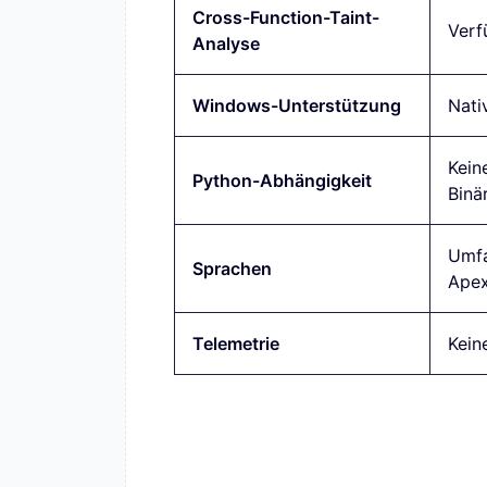
Cross-Function-Taint-
Verf
Analyse
Windows-Unterstützung
Nati
Kein
Python-Abhängigkeit
Binä
Umfa
Sprachen
Apex,
Telemetrie
Kein