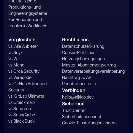
Für intelligente
Produktions- und
Engineeringsysteme
Für Behörden und
regulierte Workloads
Vergleichen
Rechtliches
vs. Alle Anbieter
Datenschutzerklärung
vs Snyk
Cookie-Richtlinie
vs Wiz
Nutzungsbedingungen
vs Mend
Master-Abonnementvertrag
vs Orca Security
Datenverarbeitungsvereinbarung
vs Veracode
Nachtrag zu AI-
vs GitHub Advanced
Penetrationstests
Security
Verbinden
vs. GitLab Ultimate
hello@aikido.dev
vs Checkmarx
Sicherheit
vs Semgrep
Trust Center
vs SonarQube
Sicherheitsübersicht
vs Black Duck
Cookie-Einstellungen ändern