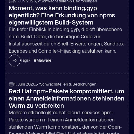
9. Juni 2026
„•“
Schwachstellen & Bedrohungen
Moment, was kann binding.gyp
eigentlich? Eine Erkundung von npms
eigenwilligstem Build-System
Ein tiefer Einblick in binding.gyp, die oft übersehene
npm-Build-Datei, die bösartigen Code zur
Installationszeit durch Shell-Erweiterungen, Sandbox-
Escapes und Compiler-Hijacking ausführen kann.
#
Malware
Tags/
1. Juni 2026
„•“
Schwachstellen & Bedrohungen
Red Hat npm-Pakete kompromittiert, um
einen Anmeldeinformationen stehlenden
Wurm zu verbreiten
Mehrere offizielle @redhat-cloud-services npm-
Pakete wurden mit einem Anmeldeinformationen
stehlenden Wurm kompromittiert, der von der Open-
Source-Malware Mini Shai-Hulud abgeleitet wurde