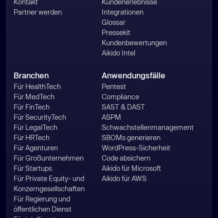
Kontakt
Kundenerlebnisse
Partner werden
Integrationen
Glossar
Pressekit
Kundenbewertungen
Aikido Intel
Branchen
Anwendungsfälle
Für HealthTech
Pentest
Für MedTech
Compliance
Für FinTech
SAST & DAST
Für SecurityTech
ASPM
Für LegalTech
Schwachstellenmanagement
Für HRTech
SBOMs generieren
Für Agenturen
WordPress-Sicherheit
Für Großunternehmen
Code absichern
Für Startups
Aikido für Microsoft
Für Private Equity- und
Aikido für AWS
Konzerngesellschaften
Für Regierung und
öffentlichen Dienst