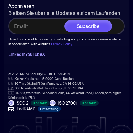
Abonnieren
Bleiben Sie über alle Updates auf dem Laufenden
I hereby consent to receiving marketing and promotional communications
in accordance with Aikido's
Privacy Policy
.
LinkedIn
YouTube
X
© 2026 Aikido Security BV | BE0792914919
🇪🇺 Keizer Karelstraat 15, 9000, Gent, Belgien
🇺🇸 95 Third St, 2nd Fl, San Francisco, CA 94103, USA
🇺🇸 330 N. Wabash 23rd Floor Chicago, IL 60611, USA
🇬🇧 Unit 33, Waterside, Schooner Court, 44-48 Wharf Road, London, Vereinigtes
Königreich, N1 7UX
SOC 2
ISO 27001
Konform
Konform
FedRAMP
Umsetzung