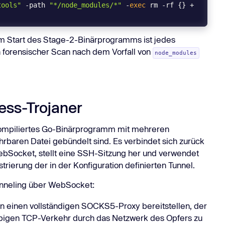
tools"
 -path 
"*/node_modules/*"
 -
exec
 rm -rf {} + 
m Start des Stage-2-Binärprogramms ist jedes
n forensischer Scan nach dem Vorfall von
node_modules
ess-Trojaner
ompiliertes Go-Binärprogramm mit mehreren
ührbaren Datei gebündelt sind. Es verbindet sich zurück
bSocket, stellt eine SSH-Sitzung her und verwendet
strierung der in der Konfiguration definierten Tunnel.
unneling über WebSocket:
n einen vollständigen SOCKS5-Proxy bereitstellen, der
ebigen TCP-Verkehr durch das Netzwerk des Opfers zu