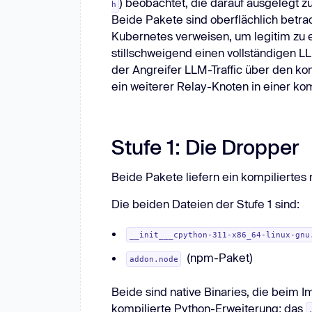
) beobachtet, die darauf ausgelegt
h
Clouds
Compliance
Neu: Aikido-Penetrationstests, die Menschen übertreffen.
Beide Pakete sind oberflächlich betr
ikido-Penetrationstests, die Menschen übertreffen.
e
Git-Systeme
Messengers
W
Kubernetes verweisen, um legitim zu e
stillschweigend einen vollständigen 
der Angreifer LLM-Traffic über den kom
ein weiterer Relay-Knoten in einer ko
Stufe 1: Die Dropper
Beide Pakete liefern ein kompiliertes 
Die beiden Dateien der Stufe 1 sind:
__init___cpython-311-x86_64-linux-gnu
(npm-Paket)
addon.node
Beide sind native Binaries, die beim I
kompilierte Python-Erweiterung; das