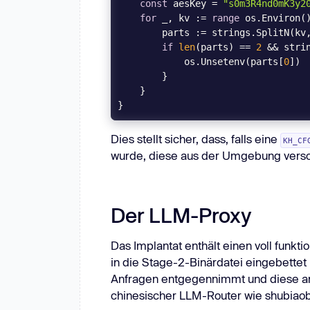
const
 aesKey = 
"s0m3R4nd0mK3y2
for
 _, kv := 
range
        parts := strings.SplitN(kv
if
len
(parts) == 
2
 && stri
            os.Unsetenv(parts[
0
Dies stellt sicher, dass, falls eine
KH_CF
wurde, diese aus der Umgebung versch
Der LLM-Proxy
Das Implantat enthält einen voll funk
in die Stage-2-Binärdatei eingebettet 
Anfragen entgegennimmt und diese an 
chinesischer LLM-Router wie shubiaob