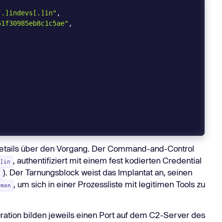
[.]indevs[.]in"
51f30985eb8c1c5ae"
Details über den Vorgang. Der Command-and-Control
heck"
, authentifiziert mit einem fest kodierten Credential
.]in
). Der Tarnungsblock weist das Implantat an, seinen
e
, um sich in einer Prozessliste mit legitimen Tools zu
emon
uration bilden jeweils einen Port auf dem C2-Server des