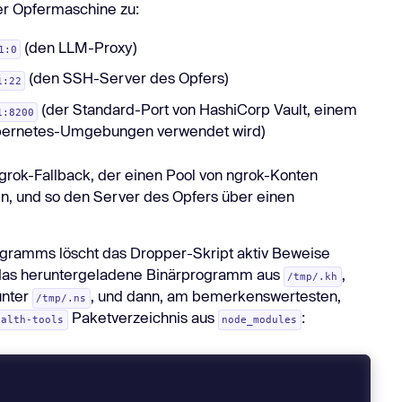
er Opfermaschine zu:
(den LLM-Proxy)
1:0
(den SSH-Server des Opfers)
1:22
(der Standard-Port von HashiCorp Vault, einem
1:8200
Kubernetes-Umgebungen verwendet wird)
grok-Fallback, der einen Pool von ngrok-Konten
en, und so den Server des Opfers über einen
gramms löscht das Dropper-Skript aktiv Beweise
t das heruntergeladene Binärprogramm aus
,
/tmp/.kh
unter
, und dann, am bemerkenswertesten,
/tmp/.ns
Paketverzeichnis aus
:
ealth-tools
node_modules