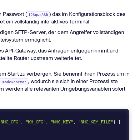
m Passwort (
) das im Konfigurationsblock des
123qweASD
 ein vollständig interaktives Terminal.
ändigen SFTP-Server, der dem Angreifer vollständigen
ateisystem ermöglicht.
es API-Gateway, das Anfragen entgegennimmt und
ellte Router upstream weiterleitet.
dem Start zu verbergen. Sie benennt ihren Prozess um in
, wodurch sie sich in einer Prozessliste
--mode=daemon
dem werden alle relevanten Umgebungsvariablen sofort
"NHC_CFG"
, 
"KH_CFG"
, 
"NHC_KEY"
, 
"NHC_KEY_FILE"