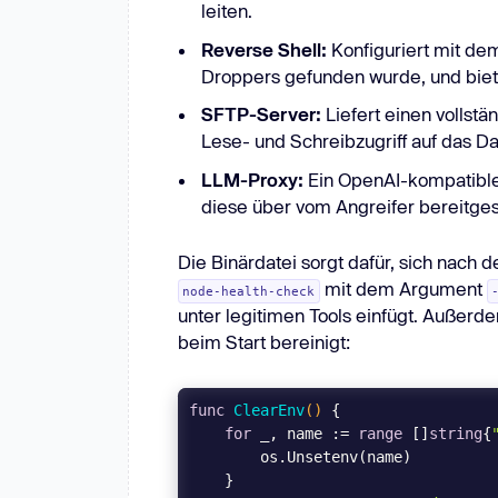
leiten.
Reverse Shell:
Konfiguriert mit de
Droppers gefunden wurde, und bietet
SFTP-Server:
Liefert einen vollst
Lese- und Schreibzugriff auf das D
LLM-Proxy:
Ein OpenAI-kompatibl
diese über vom Angreifer bereitgest
Die Binärdatei sorgt dafür, sich nach 
mit dem Argument
node-health-check
unter legitimen Tools einfügt. Außer
beim Start bereinigt:
func
ClearEnv
()
for
 _, name := 
range
 []
string
{