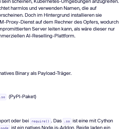
 zu sein scheinen, Kubernetes-Umgebungen anzugreifen.
Task Managers
Mehr er
achtet harmlos und verwenden Namen, die auf
Mehr erfahren
eitere Integrationen
rscheinen. Doch im Hintergrund installieren sie
LLM-Proxy-Dienst auf dem Rechner des Opfers, wodurch
promittierten Server leiten kann, als wäre dieser nur
mmerziellen AI-Reselling-Plattform.
natives Binary als Payload-Träger.
(PyPI-Paket)
.so
mport oder bei
. Das
ist eine mit Cython
require()
.so
ist ein natives Node.js-Addon. Beide laden ein
.node