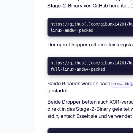
Stage-2-Binary von GitHub herunter. D
https://github[.]com/gibunxi4201/k
linux-amd64-packed
Der npm-Dropper ruft eine leistungsf
https://github[.]com/gibunxi4201/k
full-linux-amd64-packed
Beide Binaries werden nach
g
/tmp/.kh
gestartet.
Beide Dropper betten auch XOR-verschl
direkt in das Stage-2-Binary geleitet 
stdin, entschlüsselt sie und verwendet 