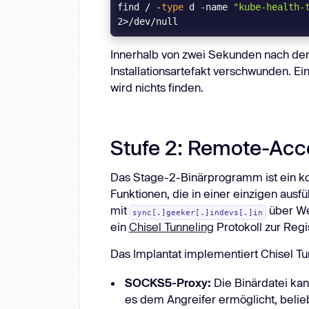
find / -
type
 d -name 
"kube-health-
2>/dev/null
Innerhalb von zwei Sekunden nach de
Installationsartefakt verschwunden. Ei
wird nichts finden.
Stufe 2: Remote-Acc
Das Stage-2-Binärprogramm ist ein k
Funktionen, die in einer einzigen ausf
mit
über We
sync[.]geeker[.]indevs[.]in
ein
Chisel Tunneling
Protokoll zur Regi
Das Implantat implementiert Chisel T
SOCKS5-Proxy:
Die Binärdatei kan
es dem Angreifer ermöglicht, beli