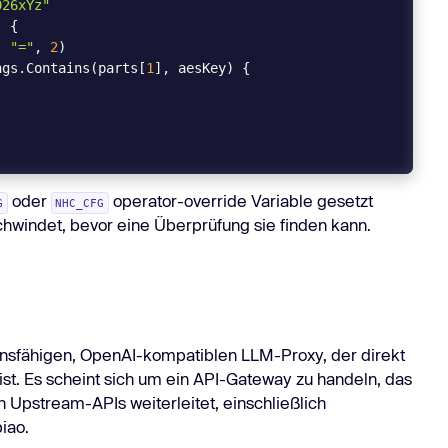
026xYz"
, 
"="
, 
2
ngs.Contains(parts[
1
oder
operator-override Variable gesetzt
G
NHC_CFG
windet, bevor eine Überprüfung sie finden kann.
tionsfähigen, OpenAI-kompatiblen LLM-Proxy, der direkt
ist. Es scheint sich um ein API-Gateway zu handeln, das
Upstream-APIs weiterleitet, einschließlich
iao.