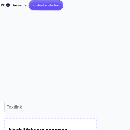
DE
Anmelden
Kostenlos starten
Ohne Kreditkarte
EN
FR
JP
z und
PT
.
ES
Textlink
Nach Malware scannen