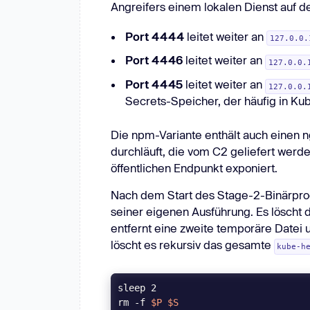
Angreifers einem lokalen Dienst auf d
"tls_skip_verify"
: 
true
}
Port 4444
leitet weiter an
127.0.0.
Port 4446
leitet weiter an
127.0.0.
Port 4445
leitet weiter an
127.0.0.
Secrets-Speicher, der häufig in 
Die npm-Variante enthält auch einen n
durchläuft, die vom C2 geliefert werd
öffentlichen Endpunkt exponiert.
Nach dem Start des Stage-2-Binärpro
seiner eigenen Ausführung. Es lösch
entfernt eine zweite temporäre Datei 
löscht es rekursiv das gesamte
kube-h
rm -f 
$P
$S