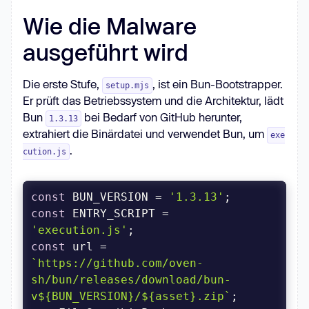
Wie die Malware
ausgeführt wird
Die erste Stufe,
, ist ein Bun-Bootstrapper.
setup.mjs
Er prüft das Betriebssystem und die Architektur, lädt
Bun
bei Bedarf von GitHub herunter,
1.3.13
extrahiert die Binärdatei und verwendet Bun, um
exe
.
cution.js
const
 BUN_VERSION = 
'1.3.13'
const
 ENTRY_SCRIPT = 
'execution.js'
const
 url = 
`https://github.com/oven-
sh/bun/releases/download/bun-
v
${BUN_VERSION}
/
${asset}
.zip`