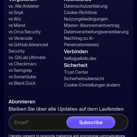
vs. Alle Anbieter
Datenschutzerklärung
vs Snyk
Cookie-Richtlinie
vs Wiz
Nutzungsbedingungen
vs Mend
Master-Abonnementvertrag
vs Orca Security
Datenverarbeitungsvereinbarung
vs Veracode
Nachtrag zu AI-
vs GitHub Advanced
Penetrationstests
Security
Verbinden
vs. GitLab Ultimate
hello@aikido.dev
vs Checkmarx
Sicherheit
vs Semgrep
Trust Center
vs SonarQube
Sicherheitsübersicht
vs Black Duck
Cookie-Einstellungen ändern
Abonnieren
Bleiben Sie über alle Updates auf dem Laufenden
I hereby consent to receiving marketing and promotional communications