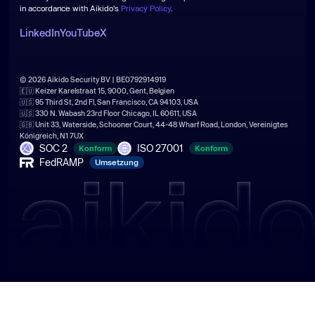
in accordance with Aikido's
Privacy Policy
.
LinkedIn
YouTube
X
© 2026 Aikido Security BV | BE0792914919
🇪🇺 Keizer Karelstraat 15, 9000, Gent, Belgien
🇺🇸 95 Third St, 2nd Fl, San Francisco, CA 94103, USA
🇺🇸 330 N. Wabash 23rd Floor Chicago, IL 60611, USA
🇬🇧 Unit 33, Waterside, Schooner Court, 44-48 Wharf Road, London, Vereinigtes
Königreich, N1 7UX
SOC 2
ISO 27001
Konform
Konform
FedRAMP
Umsetzung