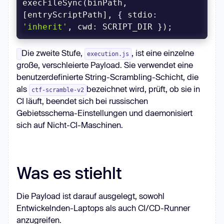
execFileSync(binPath, 
[entryScriptPath], { 
stdio
: 
'inherit'
, 
cwd
: SCRIPT_DIR });
Die zweite Stufe,
, ist eine einzelne
execution.js
große, verschleierte Payload. Sie verwendet eine
benutzerdefinierte String-Scrambling-Schicht, die
als
bezeichnet wird, prüft, ob sie in
ctf-scramble-v2
CI läuft, beendet sich bei russischen
Gebietsschema-Einstellungen und daemonisiert
sich auf Nicht-CI-Maschinen.
Was es stiehlt
Die Payload ist darauf ausgelegt, sowohl
Entwickelnden-Laptops als auch CI/CD-Runner
anzugreifen.