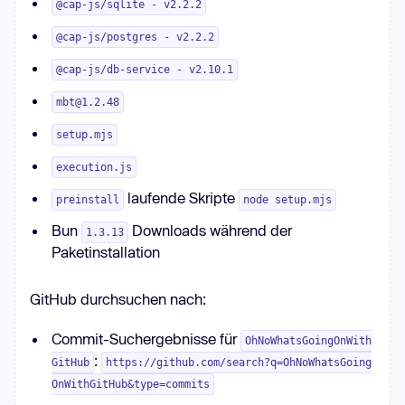
@cap-js/sqlite - v2.2.2
@cap-js/postgres - v2.2.2
@cap-js/db-service - v2.10.1
mbt@1.2.48
setup.mjs
execution.js
laufende Skripte
preinstall
node setup.mjs
Bun
Downloads während der
1.3.13
Paketinstallation
GitHub durchsuchen nach:
Commit-Suchergebnisse für
OhNoWhatsGoingOnWith
:
GitHub
https://github.com/search?q=OhNoWhatsGoing
OnWithGitHub&type=commits