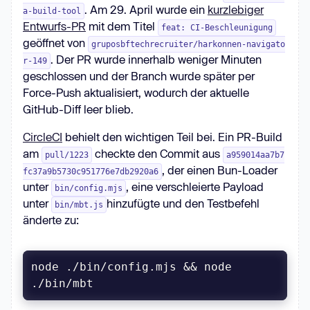
. Am 29. April wurde ein
kurzlebiger
a-build-tool
Entwurfs-PR
mit dem Titel
feat: CI-Beschleunigung
geöffnet von
gruposbftechrecruiter/harkonnen-navigato
. Der PR wurde innerhalb weniger Minuten
r-149
geschlossen und der Branch wurde später per
Force-Push aktualisiert, wodurch der aktuelle
GitHub-Diff leer blieb.
CircleCI
behielt den wichtigen Teil bei. Ein PR-Build
am
checkte den Commit aus
pull/1223
a959014aa7b7
, der einen Bun-Loader
fc37a9b5730c951776e7db2920a6
unter
, eine verschleierte Payload
bin/config.mjs
unter
hinzufügte und den Testbefehl
bin/mbt.js
änderte zu:
node ./bin/config.mjs && node 
./bin/mbt