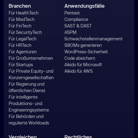
Branchen
Anwendungsfälle
Für HealthTech
Pentest
Für MedTech
Compliance
Für FinTech
SAST & DAST
Für SecurityTech
ASPM
Für LegalTech
Schwachstellenmanagement
Für HRTech
SBOMs generieren
Für Agenturen
WordPress-Sicherheit
Für Großunternehmen
Code absichern
Für Startups
Aikido für Microsoft
Für Private Equity- und
Aikido für AWS
Konzerngesellschaften
Für Regierung und
öffentlichen Dienst
Für intelligente
Produktions- und
Engineeringsysteme
Für Behörden und
regulierte Workloads
Vergleichen
Rechtliches