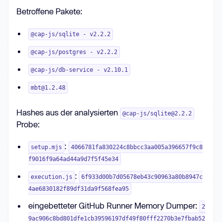
Betroffene Pakete:
@cap-js/sqlite - v2.2.2
@cap-js/postgres - v2.2.2
@cap-js/db-service - v2.10.1
mbt@1.2.48
Hashes aus der analysierten
@cap-js/sqlite@2.2.2
Probe:
:
setup.mjs
4066781fa830224c8bbcc3aa005a396657f9c8
f9016f9a64ad44a9d7f5f45e34
:
execution.js
6f933d00b7d05678eb43c90963a80b8947c
4ae6830182f89df31da9f568fea95
eingebetteter GitHub Runner Memory Dumper:
2
9ac906c8bd801dfe1cb39596197df49f80fff2270b3e7fbab52