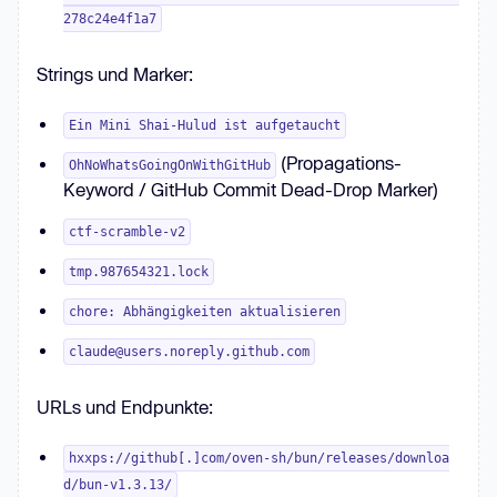
278c24e4f1a7
Strings und Marker:
Ein Mini Shai-Hulud ist aufgetaucht
(Propagations-
OhNoWhatsGoingOnWithGitHub
Keyword / GitHub Commit Dead-Drop Marker)
ctf-scramble-v2
tmp.987654321.lock
chore: Abhängigkeiten aktualisieren
claude@users.noreply.github.com
URLs und Endpunkte:
hxxps://github[.]com/oven-sh/bun/releases/downloa
d/bun-v1.3.13/