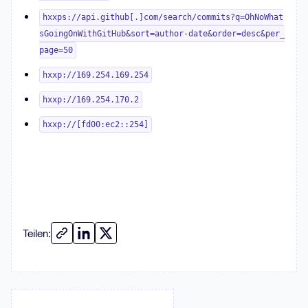
hxxps://api.github[.]com/search/commits?q=OhNoWhat
sGoingOnWithGitHub&sort=author-date&order=desc&per_
page=50
hxxp://169.254.169.254
hxxp://169.254.170.2
hxxp://[fd00:ec2::254]
Teilen: