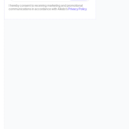
fahren
I hereby consent to receiving marketing and promotional
communications in accordance with Aikido's
Privacy Policy
.