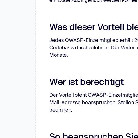
Clouds
Compliance
Neu: Aikido-Penetrationstests, die Menschen übertreffen.
ikido-Penetrationstests, die Menschen übertreffen.
e
Git-Systeme
Messengers
W
Was dieser Vorteil bi
Jedes OWASP-Einzelmitglied erhält 20
Codebasis durchzuführen. Der Vorteil w
Monate.
Wer ist berechtigt
Der Vorteil steht OWASP-Einzelmitglie
Mail-Adresse beanspruchen. Stellen Sie
beginnen.
So beanspruchen Sie 