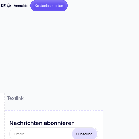
DE
Anmelden
Kostenlos starten
Ohne Kreditkarte
EN
FR
JP
z und
PT
.
ES
Textlink
Nachrichten abonnieren