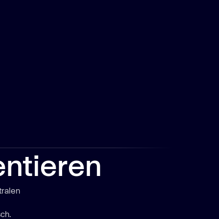
entieren
tralen
ch.