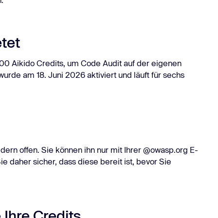
Task Managers
Mehr er
Mehr erfahren
eitere Integrationen
etet
0 Aikido Credits, um Code Audit auf der eigenen
urde am 18. Juni 2026 aktiviert und läuft für sechs
dern offen. Sie können ihn nur mit Ihrer @owasp.org E-
 daher sicher, dass diese bereit ist, bevor Sie
Ihre Credits