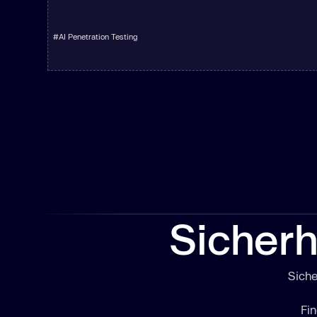
#
AI Penetration Testing
Sicherh
Siche
Fi