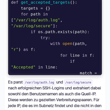
def
get_accepted_targets
():
for
 path 
in
[
"/var/log/auth.log"
, 
"/var/log/secure"
if
try
with
open
(path, 
"r"
) 
as
for
 line 
in
if
"Accepted"
in
                            match = 
re.search(
r'Accepted \S+ for (\S+) 
Es parst
und
/var/log/auth.log
/var/log/secure
from 
nach erfolgreichen SSH-Logins und extrahiert dabei
(\b\d{1,3}\.\d{1,3}\.\d{1,3}\.\d{1,3}\b)
sowohl den Benutzernamen als auch die Quell-IP.
Diese werden zu gezielten Verbreitungspaaren. Für
if
jede IP, die es im Subnetz findet und die nicht in den