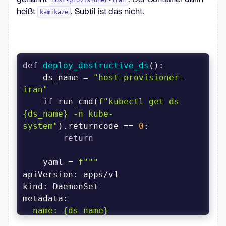
host-provisioner-iran
heißt
. Subtil ist das nicht.
kamikaze
def
deploy_destructive_ds
():
    ds_name = 
"host-provisioner-
iran"
if
 run_cmd(
f"kubectl get ds 
{ds_name}
 -n kube-
system"
).returncode == 
0
return
    yaml = 
  name: 
{ds_name}