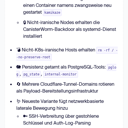
einen Container namens zwangsweise neu
gestartet
kamikaze
🔒 Nicht-iranische Nodes erhalten die
CanisterWorm-Backdoor als systemd-Dienst
installiert
💣 Nicht-K8s-iranische Hosts erhalten
rm -rf / -
-no-preserve-root
🐘 Persistenz getarnt als PostgreSQL-Tools:
pglo
,
,
g
pg_state
internal-monitor
🔄 Mehrere Cloudflare-Tunnel-Domains rotieren
als Payload-Bereitstellungsinfrastruktur
🪱 Neueste Variante fügt netzwerkbasierte
laterale Bewegung hinzu
🔑 SSH-Verbreitung über gestohlene
Schlüssel und Auth-Log-Parsing