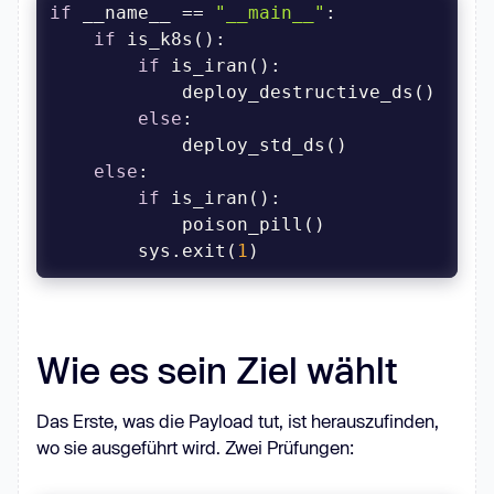
rm -- "$0"
if
 __name__ == 
"__main__"
if
if
else
else
if
        sys.exit(
1
)
Wie es sein Ziel wählt
Das Erste, was die Payload tut, ist herauszufinden,
wo sie ausgeführt wird. Zwei Prüfungen: