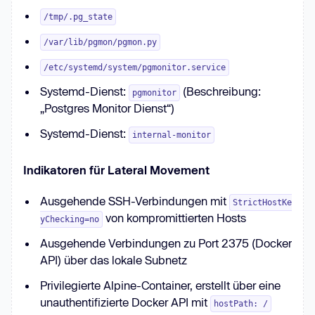
/tmp/.pg_state
/var/lib/pgmon/pgmon.py
/etc/systemd/system/pgmonitor.service
Systemd-Dienst:
(Beschreibung:
pgmonitor
„Postgres Monitor Dienst“)
Systemd-Dienst:
internal-monitor
Indikatoren für Lateral Movement
Ausgehende SSH-Verbindungen mit
StrictHostKe
von kompromittierten Hosts
yChecking=no
Ausgehende Verbindungen zu Port 2375 (Docker
API) über das lokale Subnetz
Privilegierte Alpine-Container, erstellt über eine
unauthentifizierte Docker API mit
hostPath: /