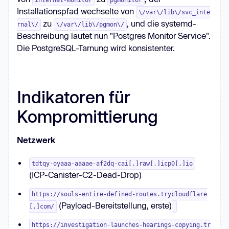
internal-monitor
pgmonitor
Installationspfad wechselte von
\/var\/lib\/svc_inte
zu
, und die systemd-
rnal\/
\/var\/lib\/pgmon\/
Beschreibung lautet nun "Postgres Monitor Service".
Die PostgreSQL-Tarnung wird konsistenter.
Indikatoren für
Kompromittierung
Netzwerk
tdtqy-oyaaa-aaaae-af2dq-cai[.]raw[.]icp0[.]io
(ICP-Canister-C2-Dead-Drop)
https://souls-entire-defined-routes.trycloudflare
(Payload-Bereitstellung, erste)
[.]com/
https://investigation-launches-hearings-copying.tr