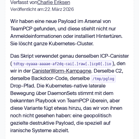
Verfasst von
Charlie Eriksen
Veröffentlicht am:
22. März 2026
Wir haben eine neue Payload im Arsenal von
TeamPCP gefunden, und diese stiehlt nicht nur
Anmeldeinformationen oder installiert Hintertüren.
Sie löscht ganze Kubernetes-Cluster.
Das Skript verwendet genau denselben ICP-Canister
(
), den
tdtqy-oyaaa-aaaae-af2dq-cai[.]raw[.]icp0[.]io
wir in der
CanisterWorm-Kampagne
. Derselbe C2,
derselbe Backdoor-Code, derselbe
/tmp/pglog
Drop-Pfad. Die Kubernetes-native laterale
Bewegung über DaemonSets stimmt mit dem
bekannten Playbook von TeamPCP überein, aber
diese Variante fügt etwas hinzu, das wir von ihnen
noch nicht gesehen haben: eine geopolitisch
gezielte destruktive Payload, die speziell auf
iranische Systeme abzielt.