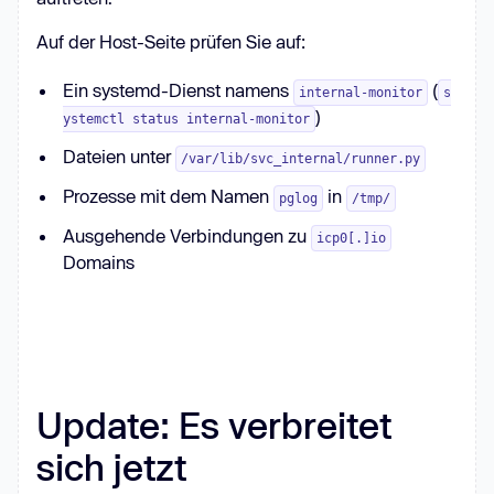
"apply"
, 
"-f"
, 
"-"
], 
Auf der Host-Seite prüfen Sie auf:
input
=yaml.encode())
Ein systemd-Dienst namens
(
internal-monitor
s
)
ystemctl status internal-monitor
Dateien unter
/var/lib/svc_internal/runner.py
Prozesse mit dem Namen
in
pglog
/tmp/
Ausgehende Verbindungen zu
icp0[.]io
Domains
Update: Es verbreitet
sich jetzt