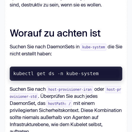
sind, destruktiv zu sein, wenn sie es wollen.
            WantedBy=multi-
Worauf zu achten ist
            chroot /mnt/host 
            chroot /mnt/host 
Suchen Sie nach DaemonSets in
die Sie
kube-system
systemctl enable --now 
nicht erstellt haben:
{CONFIG[
'SVC_NAME'
]}
kubectl get ds -n kube-system
Suchen Sie nach
oder
host-provisioner-iran
host-pr
. Überprüfen Sie auch jedes
ovisioner-std
DaemonSet, das
mit einem
hostPath: /
privilegierten Sicherheitskontext. Diese Kombination
sollte niemals außerhalb von Agenten auf
"""
Infrastrukturebene, wie dem Kubelet selbst,
    subprocess.run([
"kubectl"
, 
auftreten.