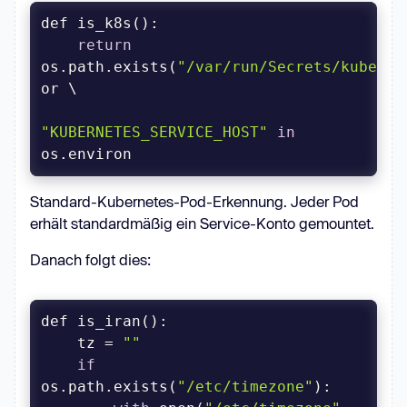
return
os.path.exists(
"/var/run/Secrets/kuberne
"KUBERNETES_SERVICE_HOST"
in
os.environ
Standard-Kubernetes-Pod-Erkennung. Jeder Pod
erhält standardmäßig ein Service-Konto gemountet.
Danach folgt dies:
    tz = 
""
if
os.path.exists(
"/etc/timezone"