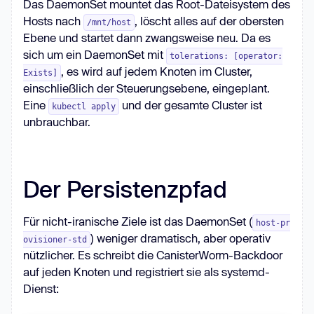
Das DaemonSet mountet das Root-Dateisystem des
Hosts nach
, löscht alles auf der obersten
/mnt/host
Ebene und startet dann zwangsweise neu. Da es
sich um ein DaemonSet mit
tolerations: [operator:
      name: 
{ds_name}
, es wird auf jedem Knoten im Cluster,
Exists]
einschließlich der Steuerungsebene, eingeplant.
Eine
und der gesamte Cluster ist
kubectl apply
unbrauchbar.
        name: 
{ds_name}
Der Persistenzpfad
Für nicht-iranische Ziele ist das DaemonSet (
host-pr
) weniger dramatisch, aber operativ
ovisioner-std
nützlicher. Es schreibt die CanisterWorm-Backdoor
auf jeden Knoten und registriert sie als systemd-
Dienst: